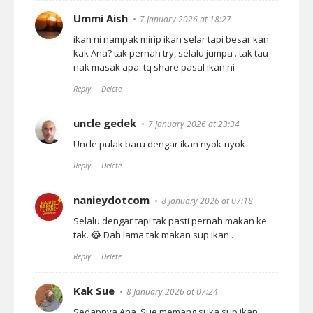
Ummi Aish
7 January 2026 at 18:27
ikan ni nampak mirip ikan selar tapi besar kan
kak Ana? tak pernah try, selalu jumpa . tak tau
nak masak apa. tq share pasal ikan ni
Reply
Delete
uncle gedek
7 January 2026 at 23:34
Uncle pulak baru dengar ikan nyok-nyok
Reply
Delete
nanieydotcom
8 January 2026 at 07:18
Selalu dengar tapi tak pasti pernah makan ke
tak. 😂 Dah lama tak makan sup ikan .
Reply
Delete
Kak Sue
8 January 2026 at 07:24
Sedapnya Ana. Sue memang suka sup ikan..