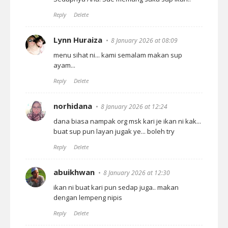
Reply
Delete
Lynn Huraiza
8 January 2026 at 08:09
menu sihat ni... kami semalam makan sup
ayam...
Reply
Delete
norhidana
8 January 2026 at 12:24
dana biasa nampak org msk kari je ikan ni kak...
buat sup pun layan jugak ye... boleh try
Reply
Delete
abuikhwan
8 January 2026 at 12:30
ikan ni buat kari pun sedap juga.. makan
dengan lempeng nipis
Reply
Delete