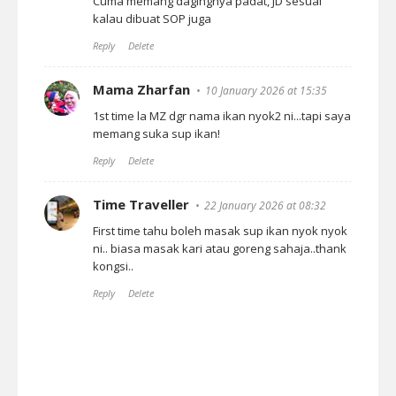
Cuma memang dagingnya padat, JD sesuai
kalau dibuat SOP juga
Reply
Delete
Mama Zharfan
10 January 2026 at 15:35
1st time la MZ dgr nama ikan nyok2 ni...tapi saya
memang suka sup ikan!
Reply
Delete
Time Traveller
22 January 2026 at 08:32
First time tahu boleh masak sup ikan nyok nyok
ni.. biasa masak kari atau goreng sahaja..thank
kongsi..
Reply
Delete