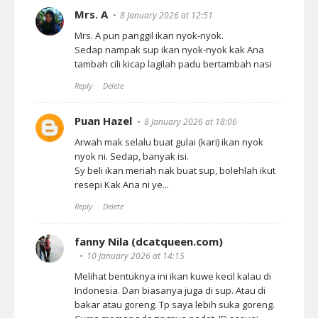
Mrs. A
8 January 2026 at 12:51
Mrs. A pun panggil ikan nyok-nyok.
Sedap nampak sup ikan nyok-nyok kak Ana
tambah cili kicap lagilah padu bertambah nasi
Reply
Delete
Puan Hazel
8 January 2026 at 18:06
Arwah mak selalu buat gulai (kari) ikan nyok
nyok ni. Sedap, banyak isi.
Sy beli ikan meriah nak buat sup, bolehlah ikut
resepi Kak Ana ni ye...
Reply
Delete
fanny Nila (dcatqueen.com)
10 January 2026 at 14:15
Melihat bentuknya ini ikan kuwe kecil kalau di
Indonesia. Dan biasanya juga di sup. Atau di
bakar atau goreng. Tp saya lebih suka goreng.