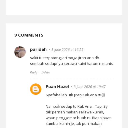
9 COMMENTS
paridah
3 June 2026 at 16:25
sakit tu terpotong jari moga jiran ana dh
sembuh sedapnya serawa kuini harum n manis
Reply
Delete
Puan Hazel
3 June 2026 at 19:47
Syafahallah utk jiran Kak Ana 🤲🏻
Nampak sedap tu Kak Ana... Tapi Sy
tak pernah makan serawa kuinin,
wpun penggemar buah ni. Biasa buat
sambal kuinin je, tak pun makan