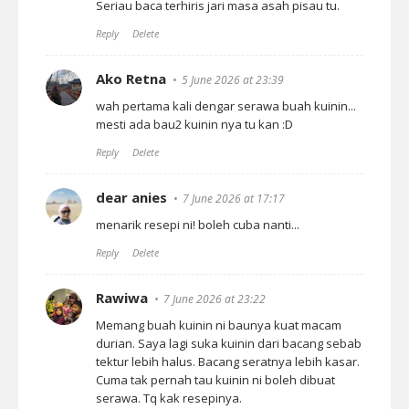
Seriau baca terhiris jari masa asah pisau tu.
Reply
Delete
Ako Retna
5 June 2026 at 23:39
wah pertama kali dengar serawa buah kuinin...
mesti ada bau2 kuinin nya tu kan :D
Reply
Delete
dear anies
7 June 2026 at 17:17
menarik resepi ni! boleh cuba nanti...
Reply
Delete
Rawiwa
7 June 2026 at 23:22
Memang buah kuinin ni baunya kuat macam
durian. Saya lagi suka kuinin dari bacang sebab
tektur lebih halus. Bacang seratnya lebih kasar.
Cuma tak pernah tau kuinin ni boleh dibuat
serawa. Tq kak resepinya.