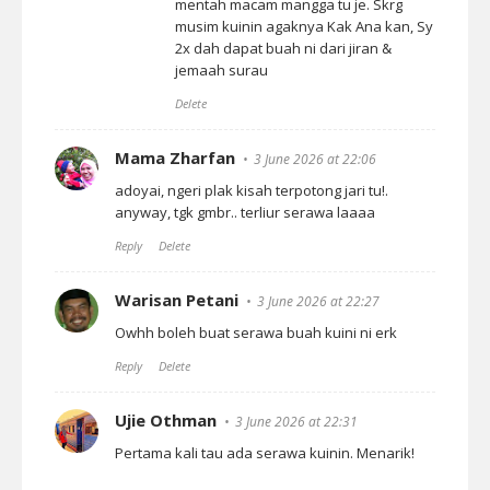
mentah macam mangga tu je. Skrg
musim kuinin agaknya Kak Ana kan, Sy
2x dah dapat buah ni dari jiran &
jemaah surau
Delete
Mama Zharfan
3 June 2026 at 22:06
adoyai, ngeri plak kisah terpotong jari tu!.
anyway, tgk gmbr.. terliur serawa laaaa
Reply
Delete
Warisan Petani
3 June 2026 at 22:27
Owhh boleh buat serawa buah kuini ni erk
Reply
Delete
Ujie Othman
3 June 2026 at 22:31
Pertama kali tau ada serawa kuinin. Menarik!