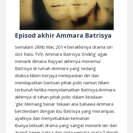
Episod akhir Ammara Batrisya
Semalam 28hb Mac 2014 berakhirnya drama siri
slot Ratu TV9, Ammara Batrisya.'Ending' agak
menarik dimana Rayyan akhirnya menemui
Batrisya di rumah Ammara yang sedang
disiksa.Nilam berjaya melepaskan diri dan
mendapatkan bantuan pihak polis namun Nilam
terbunuh ketika menyelamatkan Batrisya.Ammara
akhirnya di tahan pihak polis dalam keadaan
'gila'.Memang benar tekaan ana bahawa Ammara
berdendam dengan ibu Batrisya yang merampas
ayahnya dan menyebabkan kematian
ibunya.Sebuah drama yang sangat menarik lari dari
'trend' kawin paksa dan cinta semata-mata.Tahniah