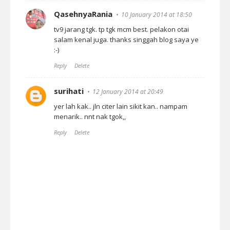
QasehnyaRania
10 January 2014 at 18:50
tv9 jarang tgk. tp tgk mcm best. pelakon otai
salam kenal juga. thanks singgah blog saya ye
:-)
Reply
Delete
surihati
12 January 2014 at 20:49
yer lah kak.. jln citer lain sikit kan.. nampam
menarik.. nnt nak tgok,,
Reply
Delete