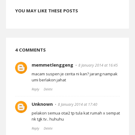
YOU MAY LIKE THESE POSTS
4 COMMENTS
memmetlenggeng
8 January 2014 at 16:45
macam suspen je cerita ni kan? jarang nampak
umi berlakon jahat
Reply
Delete
Unknown
8 January 2014 at 17:40
pelakon semua otai2 tp tula kat rumah x sempat
nk tgk tv.. huhuhu
Reply
Delete