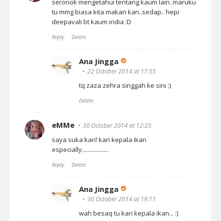
seronok mengetahui tentang kaum lain..maruku
tu mmg biasa kita makan kan..sedap.. hepi
deepavali bt kaum india :D
Reply
Delete
Ana Jingga
22 October 2014 at 17:55
tq zaza zehra singgah ke sini :)
Delete
eMMe
30 October 2014 at 12:25
saya suka kari! kari kepala ikan
especially..................
Reply
Delete
Ana Jingga
30 October 2014 at 19:11
wah besaq tu kari kepala ikan... :)