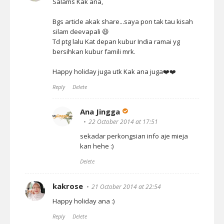
Salams Kak ana,
Bgs article akak share...saya pon tak tau kisah
silam deevapali 😃
Td ptg lalu Kat depan kubur India ramai yg
bersihkan kubur famili mrk.
Happy holiday juga utk Kak ana juga❤️❤️
Reply
Delete
Ana Jingga
22 October 2014 at 17:51
sekadar perkongsian info aje mieja
kan hehe :)
Delete
kakrose
21 October 2014 at 22:54
Happy holiday ana :)
Reply
Delete