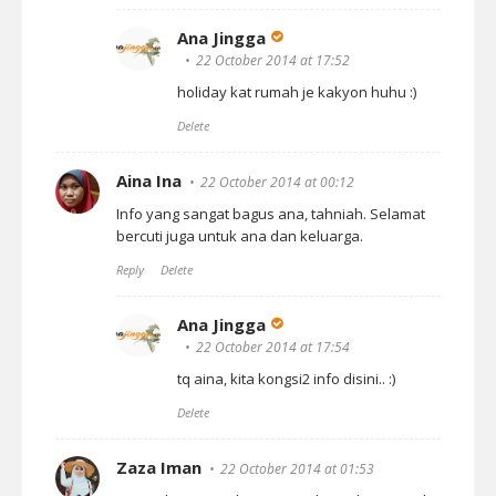
Ana Jingga
22 October 2014 at 17:52
holiday kat rumah je kakyon huhu :)
Delete
Aina Ina
22 October 2014 at 00:12
Info yang sangat bagus ana, tahniah. Selamat
bercuti juga untuk ana dan keluarga.
Reply
Delete
Ana Jingga
22 October 2014 at 17:54
tq aina, kita kongsi2 info disini.. :)
Delete
Zaza Iman
22 October 2014 at 01:53