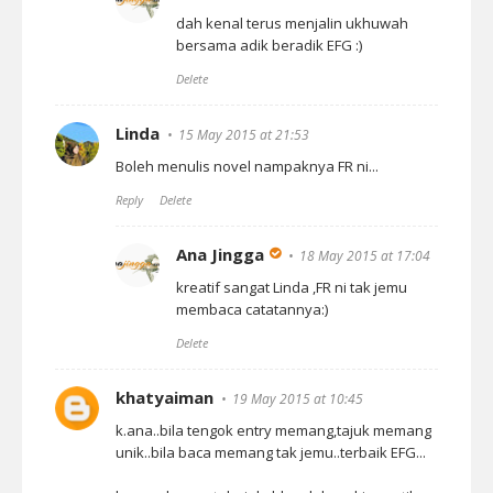
dah kenal terus menjalin ukhuwah
bersama adik beradik EFG :)
Delete
Linda
15 May 2015 at 21:53
Boleh menulis novel nampaknya FR ni...
Reply
Delete
Ana Jingga
18 May 2015 at 17:04
kreatif sangat Linda ,FR ni tak jemu
membaca catatannya:)
Delete
khatyaiman
19 May 2015 at 10:45
k.ana..bila tengok entry memang,tajuk memang
unik..bila baca memang tak jemu..terbaik EFG...