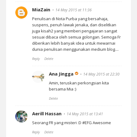
MiaZain
14 May 2015 at 11:36
Penulisan di Nota Purba yang bersahaja,
suspens, penuh lawak jenaka, dan diselitkan
juga kisah2 yang memberi pengajaran sangat
sesuai dibaca oleh semua golongan. Semoga Fr
diberikan lebih banyak idea untuk mewarnai
dunia penulisan menggunakan medium blog....
Reply
Delete
Ana Jingga
14 May 2015 at 22:30
Amin, teruskan perkongsian kita
bersama Mia :)
Delete
Aerill Hassan
14 May 2015 at 13:41
Seorang FR yang misteri :D #EFG Awesome
Reply
Delete