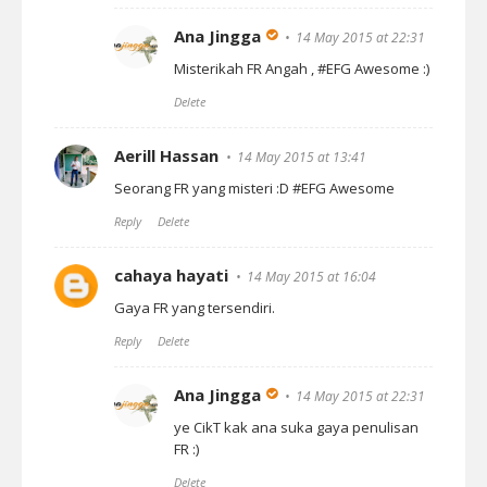
Ana Jingga
14 May 2015 at 22:31
Misterikah FR Angah , #EFG Awesome :)
Delete
Aerill Hassan
14 May 2015 at 13:41
Seorang FR yang misteri :D #EFG Awesome
Reply
Delete
cahaya hayati
14 May 2015 at 16:04
Gaya FR yang tersendiri.
Reply
Delete
Ana Jingga
14 May 2015 at 22:31
ye CikT kak ana suka gaya penulisan
FR :)
Delete