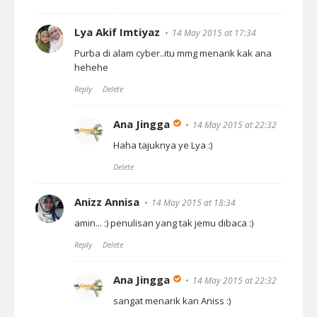
Lya Akif Imtiyaz
14 May 2015 at 17:34
Purba di alam cyber..itu mmg menarik kak ana
hehehe
Reply
Delete
Ana Jingga
14 May 2015 at 22:32
Haha tajuknya ye Lya :)
Delete
Anizz Annisa
14 May 2015 at 18:34
amin... :) penulisan yang tak jemu dibaca :)
Reply
Delete
Ana Jingga
14 May 2015 at 22:32
sangat menarik kan Aniss :)