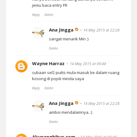
jemu baca entry FR
Reply
Delete
Ana Jingga
14 May 2015 at 22:28
sangat menarik Min :)
Delete
Wayne Harraz
14 May 2015 at 09:48
cubaan sel2 puitis mula masuk ke dalam ruang
kosong di pojok minda saya
Reply
Delete
Ana Jingga
14 May 2015 at 22:28
amboi mendalamnya..:)
Delete
Akupenghibur.com