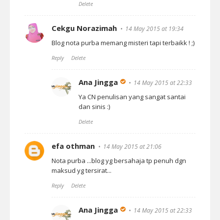
Delete
Cekgu Norazimah
14 May 2015 at 19:34
Blog nota purba memang misteri tapi terbaikk ! ;)
Reply
Delete
Ana Jingga
14 May 2015 at 22:33
Ya CN penulisan yang sangat santai
dan sinis :)
Delete
efa othman
14 May 2015 at 21:06
Nota purba ...blog yg bersahaja tp penuh dgn
maksud yg tersirat...
Reply
Delete
Ana Jingga
14 May 2015 at 22:33