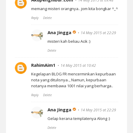
14 May 2015 at 09:48
memang misteri orangnya.. jom kita bongkar ^_^
Reply
Delete
Ana Jingga
14 May 2015 at 22:29
misteri kah beliau Acik :)
Delete
RahimAim1
14 May 2015 at 10:42
Kegelapan BLOG FR mencerminkan kepurbaan
nota yang ditulisnya.., Namun, kepurbaan
notanya membawa 1001 nilai yang berharga..
Reply
Delete
Ana Jingga
14 May 2015 at 22:29
Gelap kerana templatenya Along :)
Delete