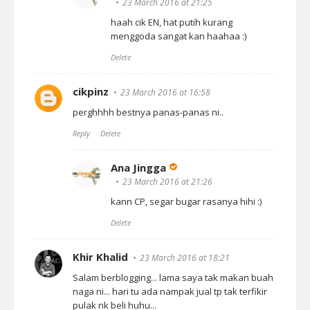
23 March 2016 at 21:25
haah cik EN, hat putih kurang
menggoda sangat kan haahaa :)
Delete
cikpinz
23 March 2016 at 16:58
perghhhh bestnya panas-panas ni..
Reply
Delete
Ana Jingga
23 March 2016 at 21:26
kann CP, segar bugar rasanya hihi :)
Delete
Khir Khalid
23 March 2016 at 18:21
Salam berblogging... lama saya tak makan buah
naga ni... hari tu ada nampak jual tp tak terfikir
pulak nk beli huhu...