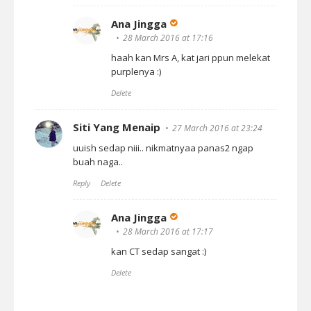
Ana Jingga
28 March 2016 at 17:16
haah kan Mrs A, kat jari ppun melekat
purplenya :)
Delete
Siti Yang Menaip
27 March 2016 at 23:24
uuish sedap niii.. nikmatnyaa panas2 ngap
buah naga..
Reply
Delete
Ana Jingga
28 March 2016 at 17:17
kan CT sedap sangat :)
Delete