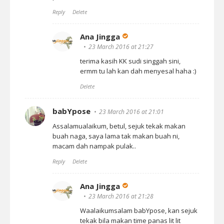
Reply
Delete
Ana Jingga
23 March 2016 at 21:27
terima kasih KK sudi singgah sini,
ermm tu lah kan dah menyesal haha :)
Delete
babYpose
23 March 2016 at 21:01
Assalamualaikum, betul, sejuk tekak makan
buah naga, saya lama tak makan buah ni,
macam dah nampak pulak..
Reply
Delete
Ana Jingga
23 March 2016 at 21:28
Waalaikumsalam babYpose, kan sejuk
tekak bila makan time panas lit lit