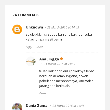
24 COMMENTS
Unknown
23 March 2016 at 14:43
sejukkkkk nya sedap kan ana kaknoor suka
kalau jumpa mesti beli ni
Reply
Delete
Ana Jingga
23 March 2016 at 21:17
tu lah kak noor, dulu pokoknya lebat
berbuah di kampung ana, arwah
pakcik ada menanamnya, kini makin
jarang dah berbuah.
Delete
Dunia Zumal
23 March 2016 at 14:46