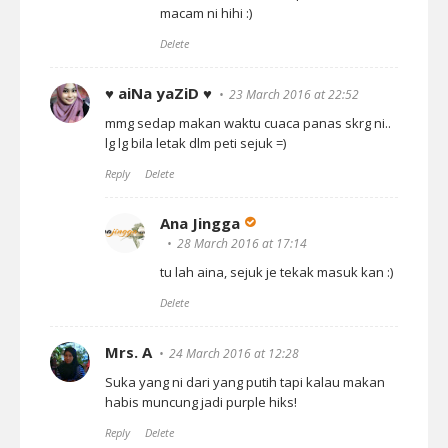
macam ni hihi :)
Delete
♥ aiNa yaZiD ♥
23 March 2016 at 22:52
mmg sedap makan waktu cuaca panas skrg ni..
lg lg bila letak dlm peti sejuk =)
Reply
Delete
Ana Jingga
28 March 2016 at 17:14
tu lah aina, sejuk je tekak masuk kan :)
Delete
Mrs. A
24 March 2016 at 12:28
Suka yang ni dari yang putih tapi kalau makan
habis muncung jadi purple hiks!
Reply
Delete