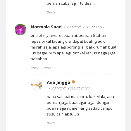
pernah cuba lagi :) tq dear .
Delete
Normala Saad
23 March 2016 at 15:17
one of my feveret buah ni..pernah 6 tahun
lepas pi kat ladang dia..dapat buah gred c
murah saja..apalagi borong la...balik rumah buat
jus bagai..Mlm apa lagi..cirit keluar jus naga juga
hahahaa..
Reply
Delete
Ana Jingga
23 March 2016 at 21:24
haha sampai macam tu kak Mala, ana
pernah juga buat agar-agar dengan
buah naga ni, memang sedap campur
susu cair lak tu .. :)
Delete