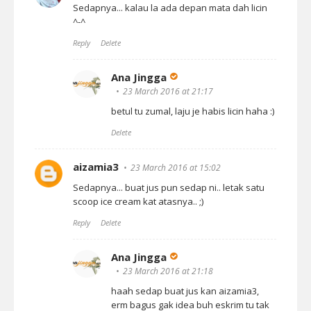
Sedapnya... kalau la ada depan mata dah licin
^-^
Reply
Delete
Ana Jingga
23 March 2016 at 21:17
betul tu zumal, laju je habis licin haha :)
Delete
aizamia3
23 March 2016 at 15:02
Sedapnya... buat jus pun sedap ni.. letak satu
scoop ice cream kat atasnya.. ;)
Reply
Delete
Ana Jingga
23 March 2016 at 21:18
haah sedap buat jus kan aizamia3,
erm bagus gak idea buh eskrim tu tak