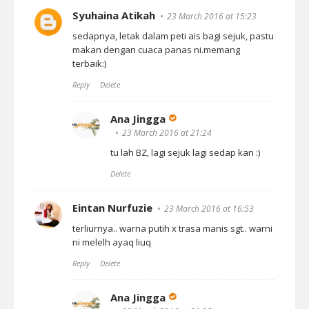
Syuhaina Atikah
23 March 2016 at 15:23
sedapnya, letak dalam peti ais bagi sejuk, pastu
makan dengan cuaca panas ni.memang
terbaik:)
Reply
Delete
Ana Jingga
23 March 2016 at 21:24
tu lah BZ, lagi sejuk lagi sedap kan :)
Delete
Eintan Nurfuzie
23 March 2016 at 16:53
terliurnya.. warna putih x trasa manis sgt.. warni
ni melelh ayaq liuq
Reply
Delete
Ana Jingga