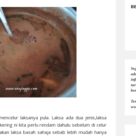
B
Seg
ad
in
tar
be
Te
ww
mencelur laksanya pula. Laksa ada dua jenis,laksa
kering ni kita perlu rendam dahulu sebelum di celur
akan laksa basah sahaja sebab lebih mudah hanya