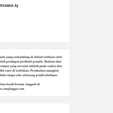
ERSAMA AJ
ala yang terkandung di dalam terbitan entri
alah pendapat peribadi penulis. Butiran dan
formasi yang tercatat adalah pada waktu dan
ikh entri di terbitkan. Perubahan mungkin
rlaku tanpa ada sebarang pemberitahuan .
rima kasih kerana singgah di
w.anajingga.com