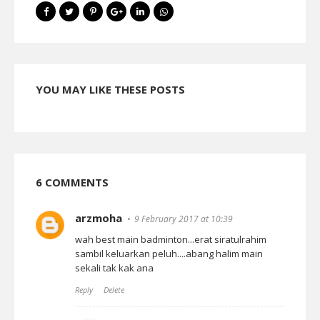
YOU MAY LIKE THESE POSTS
6 COMMENTS
arzmoha
9 February 2017 at 10:39
wah best main badminton...erat siratulrahim
sambil keluarkan peluh....abang halim main
sekali tak kak ana
Reply
Delete