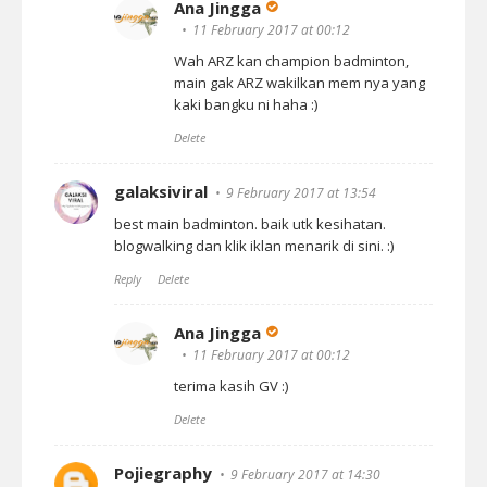
Ana Jingga
11 February 2017 at 00:12
Wah ARZ kan champion badminton,
main gak ARZ wakilkan mem nya yang
kaki bangku ni haha :)
Delete
galaksiviral
9 February 2017 at 13:54
best main badminton. baik utk kesihatan.
blogwalking dan klik iklan menarik di sini. :)
Reply
Delete
Ana Jingga
11 February 2017 at 00:12
terima kasih GV :)
Delete
Pojiegraphy
9 February 2017 at 14:30