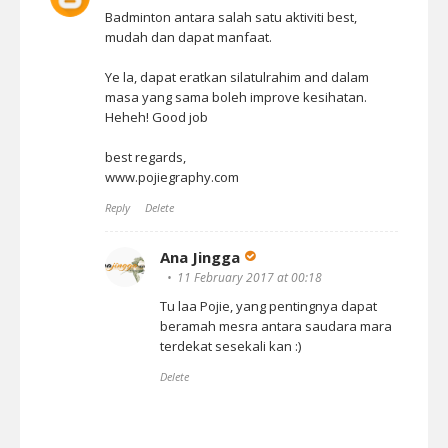
Badminton antara salah satu aktiviti best,
mudah dan dapat manfaat.
Ye la, dapat eratkan silatulrahim and dalam
masa yang sama boleh improve kesihatan.
Heheh! Good job
best regards,
www.pojiegraphy.com
Reply
Delete
Ana Jingga
11 February 2017 at 00:18
Tu laa Pojie, yang pentingnya dapat
beramah mesra antara saudara mara
terdekat sesekali kan :)
Delete