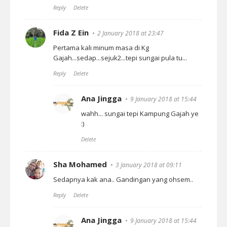
Reply
Delete
Fida Z Ein
2 January 2018 at 23:47
Pertama kali minum masa di Kg
Gajah...sedap...sejuk2...tepi sungai pula tu...
Reply
Delete
Ana Jingga
9 January 2018 at 15:44
wahh... sungai tepi Kampung Gajah ye
:)
Delete
Sha Mohamed
3 January 2018 at 09:11
Sedapnya kak ana.. Gandingan yang ohsem..
Reply
Delete
Ana Jingga
9 January 2018 at 15:44