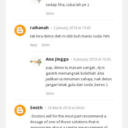
sedap Sha, cuba lah ye :)
Delete
raihanah
3 January 2018 at 15:45
tak kira detox dah ni sbb buh manis soda. hihi
Reply
Delete
Ana Jingga
9 January 2018 at 15:45
yup, detox tu masam sangat , AJ ni
gastrik memang tak bolehlah ,kita
jadikan ia minuman sahaja, nak detox
jangan letak gula dan soda ,beres :)
Delete
Smith
18 March 2018 at 04:42
. Doctors will for the most part recommend a
dosage of one of those solutions that is
appropriate about a similar measurement of