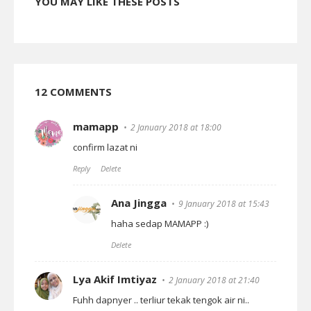
YOU MAY LIKE THESE POSTS
12 COMMENTS
mamapp
2 January 2018 at 18:00
confirm lazat ni
Reply
Delete
Ana Jingga
9 January 2018 at 15:43
haha sedap MAMAPP :)
Delete
Lya Akif Imtiyaz
2 January 2018 at 21:40
Fuhh dapnyer .. terliur tekak tengok air ni..