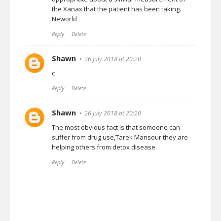
the Xanax that the patient has been taking.
Neworld
Reply
Delete
Shawn
26 July 2018 at 20:20
c
Reply
Delete
Shawn
26 July 2018 at 20:20
The most obvious fact is that someone can
suffer from drug use,
Tarek Mansour
they are
helping others from detox disease.
Reply
Delete