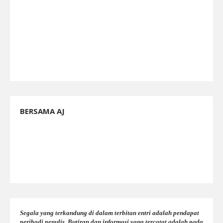
BERSAMA AJ
Segala yang terkandung di dalam terbitan entri adalah pendapat
peribadi penulis. Butiran dan informasi yang tercatat adalah pada