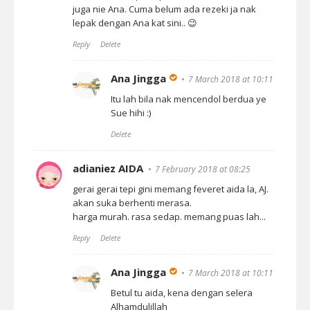
juga nie Ana. Cuma belum ada rezeki ja nak
lepak dengan Ana kat sini.. 😉
Reply
Delete
Ana Jingga
7 March 2018 at 10:11
Itu lah bila nak mencendol berdua ye
Sue hihi :)
Delete
adianiez AIDA
7 February 2018 at 08:25
gerai gerai tepi gini memang feveret aida la, AJ.
akan suka berhenti merasa.
harga murah. rasa sedap. memang puas lah...
Reply
Delete
Ana Jingga
7 March 2018 at 10:11
Betul tu aida, kena dengan selera
Alhamdulillah