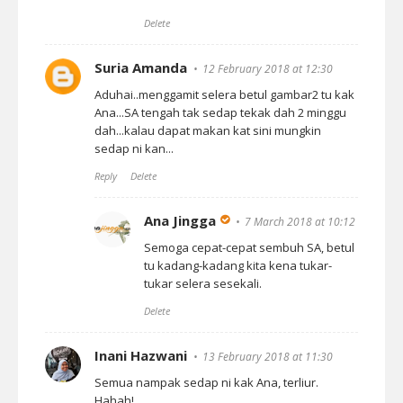
Delete
Suria Amanda
12 February 2018 at 12:30
Aduhai..menggamit selera betul gambar2 tu kak
Ana...SA tengah tak sedap tekak dah 2 minggu
dah...kalau dapat makan kat sini mungkin
sedap ni kan...
Reply
Delete
Ana Jingga
7 March 2018 at 10:12
Semoga cepat-cepat sembuh SA, betul
tu kadang-kadang kita kena tukar-
tukar selera sesekali.
Delete
Inani Hazwani
13 February 2018 at 11:30
Semua nampak sedap ni kak Ana, terliur.
Hahah!