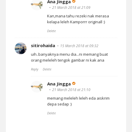
Ana Jingga
21 March 2018 at 21:09
Kan,mana tahu rezeki nak merasa
kelapa leleh Kamporrr originall :)
Delete
sitirohaida
15 March 2018 at 09:32
uih..banyaknya menu dia...ni memang buat
orang meleleh tengok gambar ni kak ana
Reply
Delete
Ana Jingga
21 March 2018 at 21:10
memang meleleh leleh eda aiskrim
depa sedap :)
Delete