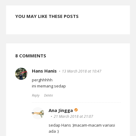
YOU MAY LIKE THESE POSTS
8 COMMENTS
Hans Hanis
13 March 2018 at 10:47
perghhhhh
ini memang sedap
Reply
Delete
Ana Jingga
21 March 2018 at 21:07
sedap Hans :)macam-macam variasi
ada :)