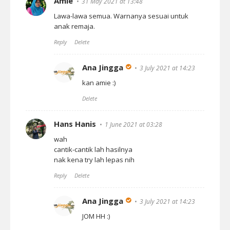
Amie
31 May 2021 at 13:48
Lawa-lawa semua. Warnanya sesuai untuk
anak remaja.
Reply
Delete
Ana Jingga
3 July 2021 at 14:23
kan amie :)
Delete
Hans Hanis
1 June 2021 at 03:28
wah
cantik-cantik lah hasilnya
nak kena try lah lepas nih
Reply
Delete
Ana Jingga
3 July 2021 at 14:23
JOM HH :)