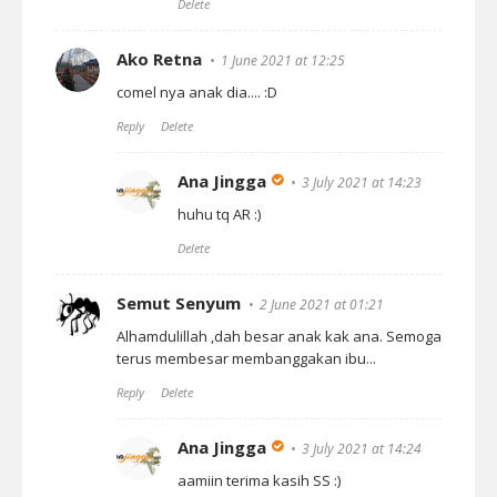
Delete
Ako Retna
1 June 2021 at 12:25
comel nya anak dia.... :D
Reply
Delete
Ana Jingga
3 July 2021 at 14:23
huhu tq AR :)
Delete
Semut Senyum
2 June 2021 at 01:21
Alhamdulillah ,dah besar anak kak ana. Semoga
terus membesar membanggakan ibu...
Reply
Delete
Ana Jingga
3 July 2021 at 14:24
aamiin terima kasih SS :)