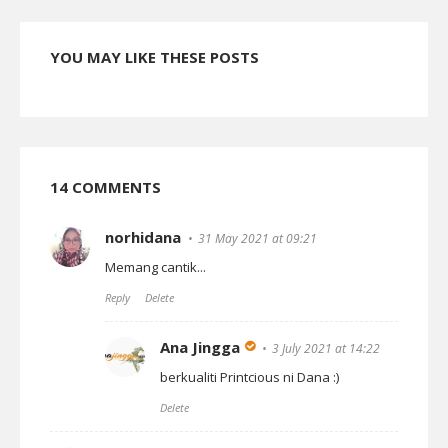
YOU MAY LIKE THESE POSTS
14 COMMENTS
norhidana
31 May 2021 at 09:21
Memang cantik...
Reply
Delete
Ana Jingga
3 July 2021 at 14:22
berkualiti Printcious ni Dana :)
Delete