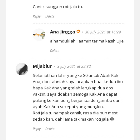
Cantik sungguh roti jala tu.
Reply
Delete
Ana Jingga
30 July 2021 at 16:29
alhamdulillah.. aamiin terima kasih Ujie
Delete
Mijablur
3 July 2021 at 22:32
Selamat hari lahir yang ke 80 untuk Abah Kak
Ana, dan tahniah saya ucapkan buat kedua ibu
bapa Kak Ana yang telah lengkap dua dos
vaksin. saya doakan semoga Kak Ana dapat
pulang ke kampung berjumpa dengan ibu dan
ayah Kak Ana secepat yang mungkin.
Roti jala tu nampak cantik, rasa dia pun mesti
sedap kan, dah lama tak makan roti jala 😂
Reply
Delete