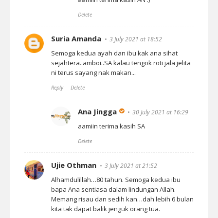
Delete
Suria Amanda
3 July 2021 at 18:52
Semoga kedua ayah dan ibu kak ana sihat
sejahtera..amboi..SA kalau tengok roti jala jelita
ni terus sayang nak makan...
Reply
Delete
Ana Jingga
30 July 2021 at 16:29
aamiin terima kasih SA
Delete
Ujie Othman
3 July 2021 at 21:52
Alhamdulillah…80 tahun. Semoga kedua ibu
bapa Ana sentiasa dalam lindungan Allah.
Memang risau dan sedih kan…dah lebih 6 bulan
kita tak dapat balik jenguk orang tua.