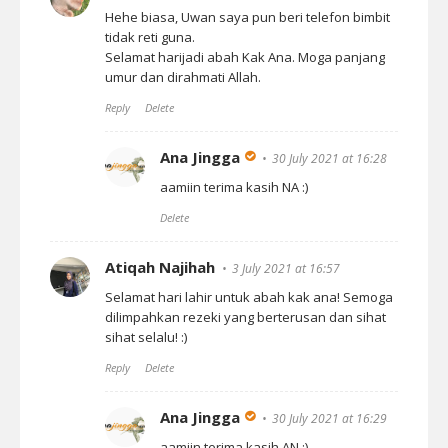
Hehe biasa, Uwan saya pun beri telefon bimbit
tidak reti guna.
Selamat harijadi abah Kak Ana. Moga panjang
umur dan dirahmati Allah.
Reply
Delete
Ana Jingga
30 July 2021 at 16:28
aamiin terima kasih NA :)
Delete
Atiqah Najihah
3 July 2021 at 16:57
Selamat hari lahir untuk abah kak ana! Semoga
dilimpahkan rezeki yang berterusan dan sihat
sihat selalu! :)
Reply
Delete
Ana Jingga
30 July 2021 at 16:29
aamiin terima kasih AN :)