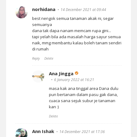
norhidana
14 December 2021 at 09:44
best nengok semua tanaman akak ni, segar
semuanya
dana tak dapa nanam memcam rupa gini...
tapi yelah bila ada masalah harga sayur semua
naik, mmg membantu kalau boleh tanam sendiri
di rumah
Reply
Delete
Ana Jingga
6 January 2022 at 16:21
masa kak ana tinggal area Dana dulu
pun bertanam dalam pasu gak dana,
cuaca sana sejuk subur je tanaman
kan :)
Delete
Ann Ishak
14 December 2021 at 17:36