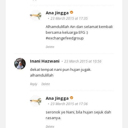
Ana Jingga
23 March 2015 at 17:35
Alhamdulillah Ain dan selamat kembali
bersama keluarga EFG :)
#exchangefeedgroup
Delete
Inani Hazwani
23 March 2015 at 10:56
dekat tempat nani pun hujan jugak.
alhamdulillah
Reply
Delete
Ana Jingga
23 March 2015 at 17:36
seronok ye Nani, bila hujan sejuk dah
rasanya.
Delete