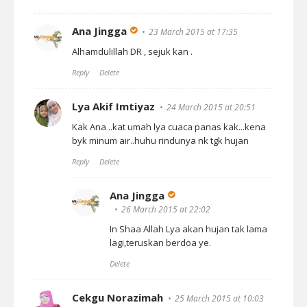
Ana Jingga
23 March 2015 at 17:35
Alhamdulillah DR , sejuk kan .
Reply
Delete
Lya Akif Imtiyaz
24 March 2015 at 20:51
Kak Ana ..kat umah lya cuaca panas kak...kena
byk minum air..huhu rindunya nk tgk hujan
Reply
Delete
Ana Jingga
26 March 2015 at 22:02
In Shaa Allah Lya akan hujan tak lama
lagi,teruskan berdoa ye.
Delete
Cekgu Norazimah
25 March 2015 at 10:03