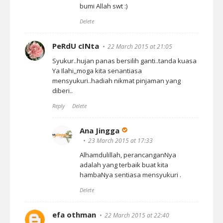
bumi Allah swt :)
Delete
PeRdU cINta
22 March 2015 at 21:05
Syukur..hujan panas bersilih ganti..tanda kuasa
Ya Ilahi,,moga kita senantiasa
mensyukuri..hadiah nikmat pinjaman yang
diberi..
Reply
Delete
Ana Jingga
23 March 2015 at 17:33
Alhamdulillah, perancanganNya
adalah yang terbaik buat kita
hambaNya sentiasa mensyukuri .
Delete
efa othman
22 March 2015 at 22:40