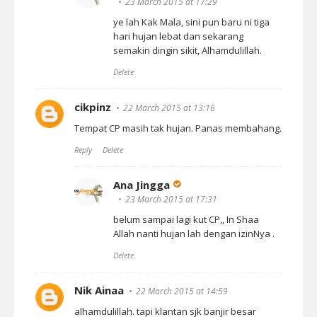
23 March 2015 at 17:29
ye lah Kak Mala, sini pun baru ni tiga
hari hujan lebat dan sekarang
semakin dingin sikit, Alhamdulillah.
Delete
cikpinz
22 March 2015 at 13:16
Tempat CP masih tak hujan. Panas membahang.
Reply
Delete
Ana Jingga
23 March 2015 at 17:31
belum sampai lagi kut CP,, In Shaa
Allah nanti hujan lah dengan izinNya .
Delete
Nik Ainaa
22 March 2015 at 14:59
alhamdulillah. tapi klantan sjk banjir besar