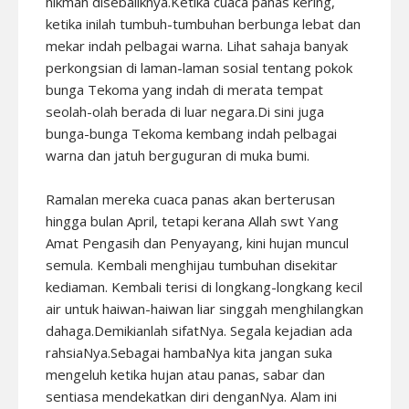
hikmah disebaliknya.Ketika cuaca panas kering,
ketika inilah tumbuh-tumbuhan berbunga lebat dan
mekar indah pelbagai warna. Lihat sahaja banyak
perkongsian di laman-laman sosial tentang pokok
bunga Tekoma yang indah di merata tempat
seolah-olah berada di luar negara.Di sini juga
bunga-bunga Tekoma kembang indah pelbagai
warna dan jatuh berguguran di muka bumi.
Ramalan mereka cuaca panas akan berterusan
hingga bulan April, tetapi kerana Allah swt Yang
Amat Pengasih dan Penyayang, kini hujan muncul
semula. Kembali menghijau tumbuhan disekitar
kediaman. Kembali terisi di longkang-longkang kecil
air untuk haiwan-haiwan liar singgah menghilangkan
dahaga.Demikianlah sifatNya. Segala kejadian ada
rahsiaNya.Sebagai hambaNya kita jangan suka
mengeluh ketika hujan atau panas, sabar dan
sentiasa mendekatkan diri denganNya. Alam ini