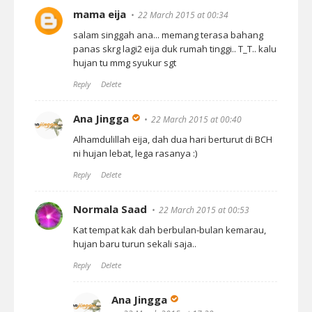
mama eija
22 March 2015 at 00:34
salam singgah ana... memang terasa bahang
panas skrg lagi2 eija duk rumah tinggi.. T_T.. kalu
hujan tu mmg syukur sgt
Reply
Delete
Ana Jingga
22 March 2015 at 00:40
Alhamdulillah eija, dah dua hari berturut di BCH
ni hujan lebat, lega rasanya :)
Reply
Delete
Normala Saad
22 March 2015 at 00:53
Kat tempat kak dah berbulan-bulan kemarau,
hujan baru turun sekali saja..
Reply
Delete
Ana Jingga