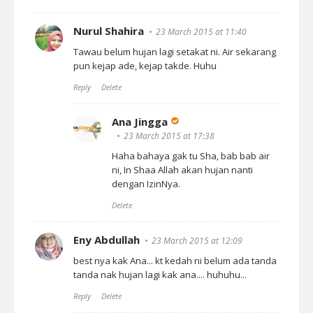
Nurul Shahira
23 March 2015 at 11:40
Tawau belum hujan lagi setakat ni. Air sekarang
pun kejap ade, kejap takde. Huhu
Reply
Delete
Ana Jingga
23 March 2015 at 17:38
Haha bahaya gak tu Sha, bab bab air
ni, In Shaa Allah akan hujan nanti
dengan IzinNya.
Delete
Eny Abdullah
23 March 2015 at 12:09
best nya kak Ana... kt kedah ni belum ada tanda
tanda nak hujan lagi kak ana.... huhuhu...
Reply
Delete