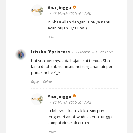
Ana Jingga
23 March 2015 at 17:40
In Shaa Allah dengan izinNya nanti
akan hujan juga Eny :)
Delete
Irissha B'princess
23 March 2015 at 14:25
hai Ana..bestnya ada hujan..kat tempat Sha
lama ddah tak hujan..mandi tengahari air pon
panas hehe ^_^
Reply
Delete
Ana Jingga
23 March 2015 at 17:42
tu lah Sha...kalu tak kat sini pun
tengahari ambil wuduk kena tunggu
sampai air sejuk dulu :)
Delete