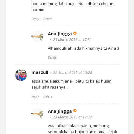
haritu memng dah xhujn lebat. dh lma xhujan.
hurmm
Reply
Delete
Ana Jingga
23 March 2015 at 17:31
Alhamdulillah, ada hikmahnya tu Aina :)
Delete
maszull
22 March 2015 at 15:28
assalamualaikum ana....betul tu kalau hujan
sejuk sikit rasanya...
Reply
Delete
Ana Jingga
23 March 2015 at 17:32
waalaikumsalam mama, memang
seronok kalau hujan kan mama, sejuk