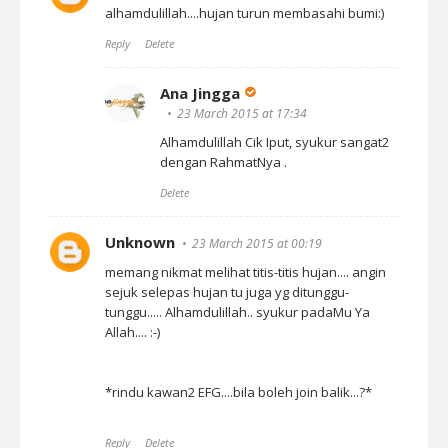
alhamdulillah....hujan turun membasahi bumi:)
Reply
Delete
Ana Jingga
23 March 2015 at 17:34
Alhamdulillah Cik Iput, syukur sangat2
dengan RahmatNya .
Delete
Unknown
23 March 2015 at 00:19
memang nikmat melihat titis-titis hujan.... angin
sejuk selepas hujan tu juga yg ditunggu-
tunggu..... Alhamdulillah.. syukur padaMu Ya
Allah.... :-)
*rindu kawan2 EFG....bila boleh join balik...?*
Reply
Delete