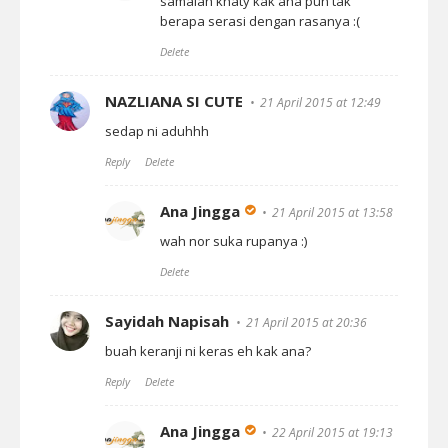
samalah khaty kak ana pun tak
berapa serasi dengan rasanya :(
Delete
NAZLIANA SI CUTE
21 April 2015 at 12:49
sedap ni aduhhh
Reply
Delete
Ana Jingga
21 April 2015 at 13:58
wah nor suka rupanya :)
Delete
Sayidah Napisah
21 April 2015 at 20:36
buah keranji ni keras eh kak ana?
Reply
Delete
Ana Jingga
22 April 2015 at 19:13