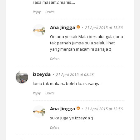
rasa masam2 manis....
Reply
Delete
Ana Jingga
21 April 2015 at 13:56
Oo ada ye kak Mala bersalut gula, ana
tak pernah jumpa pula selalu lihat
yang mentah macam ni sahaja :)
Delete
izzeyda
21 April 2015 at 08:53
lama tak makan.. boleh laa rasanya..
Reply
Delete
Ana Jingga
21 April 2015 at 13:56
suka juga ye izzeyda :)
Delete