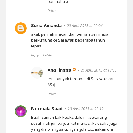
pun haha :)
Delete
Suria Amanda
20 April 2015 at 22:06
akak pernah makan dan pernah beli masa
berkunjung ke Sarawak beberapa tahun
lepas...
Reply
Delete
Ana Jingga
21 April 2015 at 13:55
erm banyak terdapat di Sarawak kan
AS :)
Delete
Normala Saad
20 April 2015 at 23:12
Buah zaman kak kecik2 dulu ni...sekarang
susah nak jumpa jual kat mana2...kak suka juga
yang dia orang salut ngan gula tu...makan dia