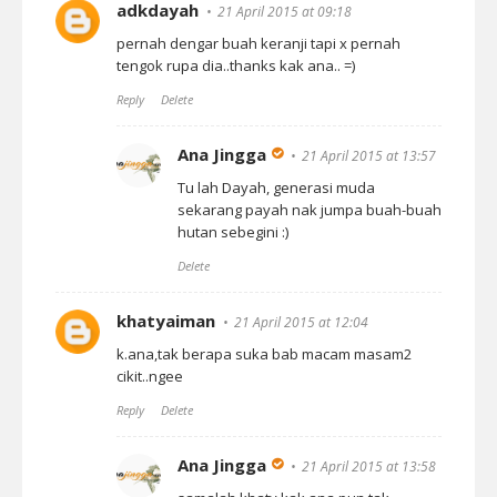
adkdayah
21 April 2015 at 09:18
pernah dengar buah keranji tapi x pernah
tengok rupa dia..thanks kak ana.. =)
Reply
Delete
Ana Jingga
21 April 2015 at 13:57
Tu lah Dayah, generasi muda
sekarang payah nak jumpa buah-buah
hutan sebegini :)
Delete
khatyaiman
21 April 2015 at 12:04
k.ana,tak berapa suka bab macam masam2
cikit..ngee
Reply
Delete
Ana Jingga
21 April 2015 at 13:58