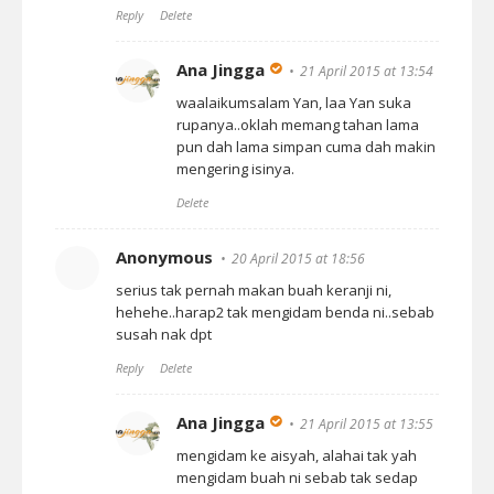
Reply
Delete
Ana Jingga
21 April 2015 at 13:54
waalaikumsalam Yan, laa Yan suka
rupanya..oklah memang tahan lama
pun dah lama simpan cuma dah makin
mengering isinya.
Delete
Anonymous
20 April 2015 at 18:56
serius tak pernah makan buah keranji ni,
hehehe..harap2 tak mengidam benda ni..sebab
susah nak dpt
Reply
Delete
Ana Jingga
21 April 2015 at 13:55
mengidam ke aisyah, alahai tak yah
mengidam buah ni sebab tak sedap