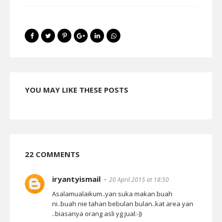
YOU MAY LIKE THESE POSTS
22 COMMENTS
iryantyismail
20 April 2015 at 18:50
Asalamualaikum..yan suka makan buah
ni..buah nie tahan bebulan bulan..kat area yan
..biasanya orang asli yg jual:-))