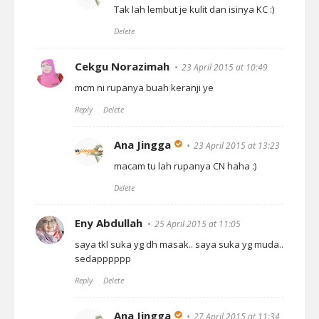
Tak lah lembut je kulit dan isinya KC :)
Delete
Cekgu Norazimah
23 April 2015 at 10:49
mcm ni rupanya buah keranji ye
Reply
Delete
Ana Jingga
23 April 2015 at 13:23
macam tu lah rupanya CN haha :)
Delete
Eny Abdullah
25 April 2015 at 11:05
saya tkl suka yg dh masak.. saya suka yg muda..
sedapppppp
Reply
Delete
Ana Jingga
27 April 2015 at 11:34