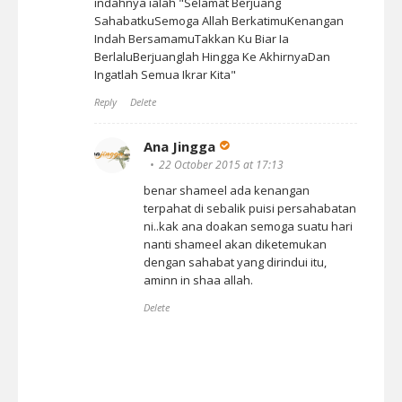
indahnya ialah "Selamat Berjuang
SahabatkuSemoga Allah BerkatimuKenangan
Indah BersamamuTakkan Ku Biar Ia
BerlaluBerjuanglah Hingga Ke AkhirnyaDan
Ingatlah Semua Ikrar Kita"
Reply
Delete
Ana Jingga
22 October 2015 at 17:13
benar shameel ada kenangan
terpahat di sebalik puisi persahabatan
ni..kak ana doakan semoga suatu hari
nanti shameel akan diketemukan
dengan sahabat yang dirindui itu,
aminn in shaa allah.
Delete