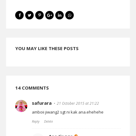
YOU MAY LIKE THESE POSTS
14 COMMENTS
safurara
21 October 2015 at 21:22
amboii jiwang2 sgt ni kak ana.ehehehe
Reply
Delete