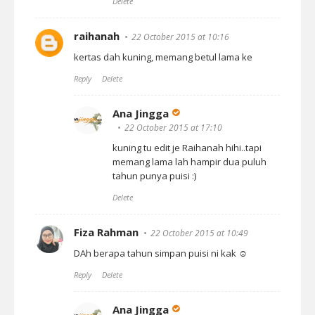
Delete
raihanah
22 October 2015 at 10:16
kertas dah kuning, memang betul lama ke
Reply
Delete
Ana Jingga
22 October 2015 at 17:10
kuning tu edit je Raihanah hihi..tapi
memang lama lah hampir dua puluh
tahun punya puisi :)
Delete
Fiza Rahman
22 October 2015 at 10:49
DAh berapa tahun simpan puisi ni kak ☺
Reply
Delete
Ana Jingga