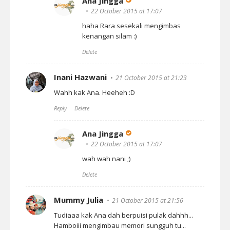
Ana Jingga
22 October 2015 at 17:07
haha Rara sesekali mengimbas
kenangan silam :)
Delete
Inani Hazwani
21 October 2015 at 21:23
Wahh kak Ana. Heeheh :D
Reply
Delete
Ana Jingga
22 October 2015 at 17:07
wah wah nani ;)
Delete
Mummy Julia
21 October 2015 at 21:56
Tudiaaa kak Ana dah berpuisi pulak dahhh...
Hamboiii mengimbau memori sungguh tu...