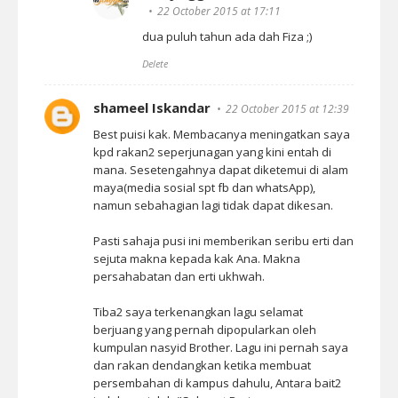
22 October 2015 at 17:11
dua puluh tahun ada dah Fiza ;)
Delete
shameel Iskandar
22 October 2015 at 12:39
Best puisi kak. Membacanya meningatkan saya
kpd rakan2 seperjunagan yang kini entah di
mana. Sesetengahnya dapat diketemui di alam
maya(media sosial spt fb dan whatsApp),
namun sebahagian lagi tidak dapat dikesan.
Pasti sahaja pusi ini memberikan seribu erti dan
sejuta makna kepada kak Ana. Makna
persahabatan dan erti ukhwah.
Tiba2 saya terkenangkan lagu selamat
berjuang yang pernah dipopularkan oleh
kumpulan nasyid Brother. Lagu ini pernah saya
dan rakan dendangkan ketika membuat
persembahan di kampus dahulu, Antara bait2