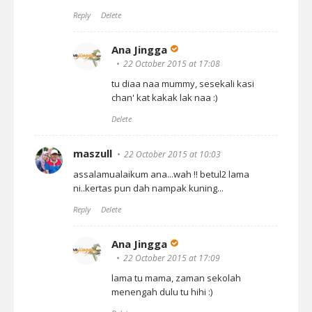
Reply
Delete
Ana Jingga
22 October 2015 at 17:08
tu diaa naa mummy, sesekali kasi
chan' kat kakak lak naa :)
Delete
maszull
22 October 2015 at 10:03
assalamualaikum ana...wah !! betul2 lama
ni..kertas pun dah nampak kuning...
Reply
Delete
Ana Jingga
22 October 2015 at 17:09
lama tu mama, zaman sekolah
menengah dulu tu hihi :)