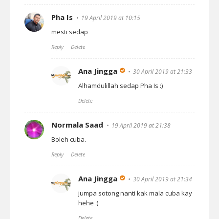
Pha Is
19 April 2019 at 10:15
mesti sedap
Reply
Delete
Ana Jingga
30 April 2019 at 21:33
Alhamdulillah sedap Pha Is :)
Delete
Normala Saad
19 April 2019 at 21:38
Boleh cuba.
Reply
Delete
Ana Jingga
30 April 2019 at 21:34
jumpa sotong nanti kak mala cuba kay
hehe :)
Delete