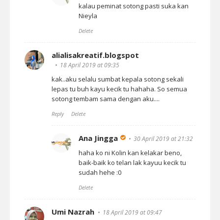
kalau peminat sotong pasti suka kan
Nieyla
Delete
alialisakreatif.blogspot
18 April 2019 at 09:35
kak..aku selalu sumbat kepala sotong sekali
lepas tu buh kayu kecik tu hahaha. So semua
sotong tembam sama dengan aku....
Reply
Delete
Ana Jingga
30 April 2019 at 21:32
haha ko ni Kolin kan kelakar beno,
baik-baik ko telan lak kayuu kecik tu
sudah hehe :0
Delete
Umi Nazrah
18 April 2019 at 09:47