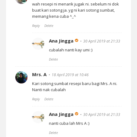
wah resepi ni menarik jugak ni. sebelum ni dok
buat kari sotong ja. yg ni kari sotong sumbat,
memang kena cuba ^_^
Reply
Delete
Ana Jingga
30 April 2019 at 21:33
cubalah nanti kay umi :)
Delete
Mrs. A
18 April 2019 at 10:46
Kari sotong sumbat resepi baru bagi Mrs. A ni.
Nanti nak cubalah
Reply
Delete
Ana Jingga
30 April 2019 at 21:33
nanti cuba lah Mrs A :)
Delete