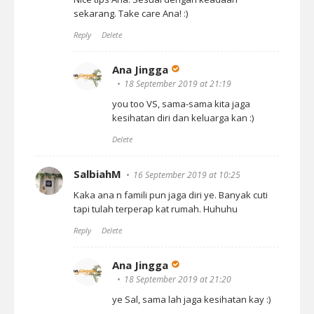
sekarang. Take care Ana! :)
Reply
Delete
Ana Jingga
18 September 2019 at 21:19
you too VS, sama-sama kita jaga
kesihatan diri dan keluarga kan :)
Delete
SalbiahM
16 September 2019 at 10:25
Kaka ana n famili pun jaga diri ye. Banyak cuti
tapi tulah terperap kat rumah. Huhuhu
Reply
Delete
Ana Jingga
18 September 2019 at 21:20
ye Sal, sama lah jaga kesihatan kay :)