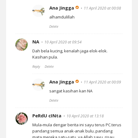
Ana Jingga
11 April 2020 at 00:08
alhamdulillah
Delete
NA
10 April 2020 at 09:54
Dah bela kucing, kenalah jaga elok-elok.
Kasihan pula.
Reply
Delete
Ana Jingga
11 April 2020 at 00:09
sangat kasihan kan NA
Delete
PeRdU cINta
10 April 2020 at 13:18
Mula-mula dengar berita ini sayu terus PC.terus
pandang semua anak-anak bulu..pandang
mata mereka satu-satu..ya Allah sayu..risau