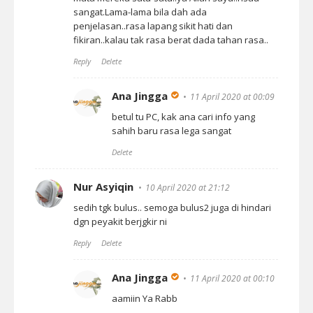
sangat.Lama-lama bila dah ada
penjelasan..rasa lapang sikit hati dan
fikiran..kalau tak rasa berat dada tahan rasa..
Reply
Delete
Ana Jingga
11 April 2020 at 00:09
betul tu PC, kak ana cari info yang
sahih baru rasa lega sangat
Delete
Nur Asyiqin
10 April 2020 at 21:12
sedih tgk bulus.. semoga bulus2 juga di hindari
dgn peyakit berjgkir ni
Reply
Delete
Ana Jingga
11 April 2020 at 00:10
aamiin Ya Rabb