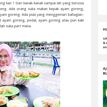
ng kan ? Dari kanak-kanak sampai lah yang berusia
reng. Ada orang suka makan kepak ayam goreng,
yam goreng. Ada pula yang menggemari bahagian-
it ayam goreng, pedal, ayam goreng atau pun kaki
 lah suka part mana.
H
UN
& 
an
AJ
B