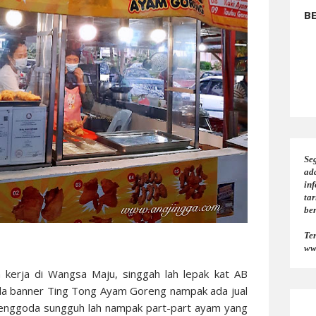
B
Seg
ad
in
tar
be
Te
ww
n kerja di Wangsa Maju, singgah lah lepak kat AB
Ada banner Ting Tong Ayam Goreng nampak ada jual
enggoda sungguh lah nampak part-part ayam yang