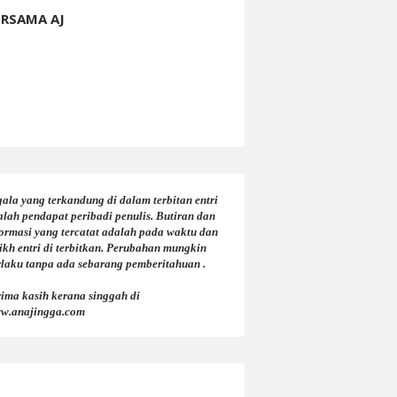
ERSAMA AJ
ala yang terkandung di dalam terbitan entri
alah pendapat peribadi penulis. Butiran dan
formasi yang tercatat adalah pada waktu dan
ikh entri di terbitkan. Perubahan mungkin
rlaku tanpa ada sebarang pemberitahuan .
rima kasih kerana singgah di
w.anajingga.com