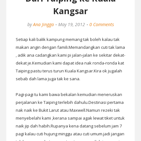
Kangsar
by
Ana Jingga
May 19, 2012
0 Comments
Setiap kali balik kampung memang tak boleh kalau tak
makan angin dengan famili.Memandangkan cuti tak lama
, adik ana cadangkan kami pi jalan-jalan ke sekitar dekat-
dekat je.Kemudian kami dapat idea nak ronda-ronda kat
Taiping pastu terus turun Kuala Kangsar.Kira ok jugalah
sebab dah lama juga tak ke sana.
Pagi-pagi tu kami bawa bekalan kemudian meneruskan
perjalanan ke Taiping terlebih dahulu.Destinasi pertama
nak naik ke Bukit Larut atau Maxwell.Namun rezeki tak
menyebelahi kami ,kerana sampai agak lewat tiket untuk
naik jip dah habih.Rupanya kena datang sebelum jam 7
pagi kalau cuti hujung minggu atau cuti umum.jadi jangan