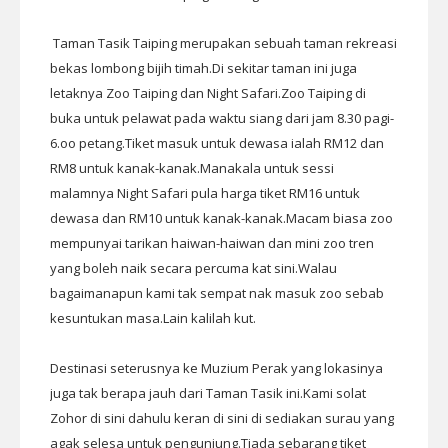
Taman Tasik Taiping merupakan sebuah taman rekreasi
bekas lombong bijih timah.Di sekitar taman ini juga
letaknya Zoo Taiping dan Night Safari.Zoo Taiping di
buka untuk pelawat pada waktu siang dari jam 8.30 pagi-
6.oo petang.Tiket masuk untuk dewasa ialah RM12 dan
RM8 untuk kanak-kanak.Manakala untuk sessi
malamnya Night Safari pula harga tiket RM16 untuk
dewasa dan RM10 untuk kanak-kanak.Macam biasa zoo
mempunyai tarikan haiwan-haiwan dan mini zoo tren
yang boleh naik secara percuma kat sini.Walau
bagaimanapun kami tak sempat nak masuk zoo sebab
kesuntukan masa.Lain kalilah kut.
Destinasi seterusnya ke Muzium Perak yang lokasinya
juga tak berapa jauh dari Taman Tasik ini.Kami solat
Zohor di sini dahulu keran di sini di sediakan surau yang
agak selesa untuk pengunjung.Tiada sebarang tiket