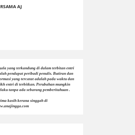
ERSAMA AJ
ala yang terkandung di dalam terbitan entri
alah pendapat peribadi penulis. Butiran dan
formasi yang tercatat adalah pada waktu dan
ikh entri di terbitkan. Perubahan mungkin
rlaku tanpa ada sebarang pemberitahuan .
rima kasih kerana singgah di
w.anajingga.com