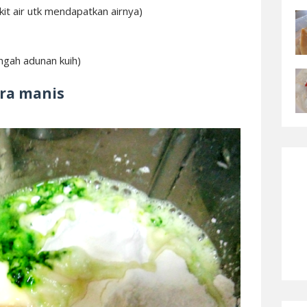
kit air utk mendapatkan airnya)
engah adunan kuih)
ara manis