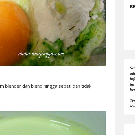
B
Seg
ad
in
tar
 blender dan blend hingga sebati dan tidak
be
Te
ww