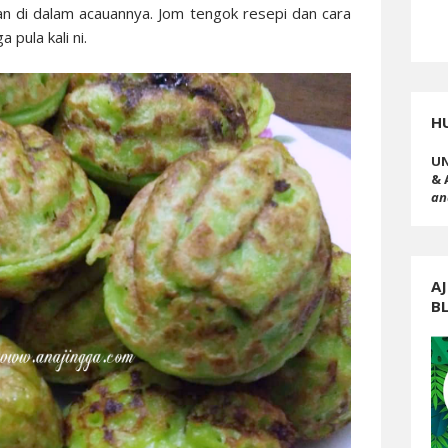
kan di dalam acauannya. Jom tengok resepi dan cara
 pula kali ni.
H
UN
& 
an
AJ
B