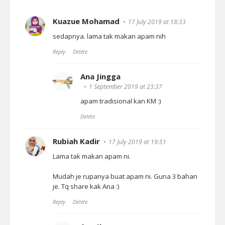
Kuazue Mohamad
17 July 2019 at 18:33
sedapnya. lama tak makan apam nih
Reply
Delete
Ana Jingga
1 September 2019 at 23:37
apam tradisional kan KM :)
Delete
Rubiah Kadir
17 July 2019 at 19:51
Lama tak makan apam ni.
Mudah je rupanya buat apam ni. Guna 3 bahan
je. Tq share kak Ana :)
Reply
Delete