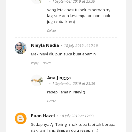
1 September 2019 at 23:39
yang letak nasi tu belum pernah try
lagi sue ada kesempatan nanti nak
juga cuba kan :)
Delete
Nieyla Nadia
18 July 2019 at 10:16
Mak nieyl dlu pun suka buat apam ni...
Reply
Delete
Ana Jingga
1 September 2019 at 23:39
resepi lama ni Nieyl :)
Delete
Puan Hazel
18 July 2019 at 12:03
Sedapnya AJ. Teringin nak cuba tapi tak berapa
nak rajin hihi.. Simpan dulu resepi ni :)