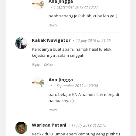
Ana Jingga
1 September 2019 at 23:37
haah senang je Rubiah, cuba lah ye :)
Delete
Kakak Navigator
17 July 2019 at 21:05
Pandainya buat apam...nampk hasil tu elok
kejadiannya ..salam singgah
Reply
Delete
Ana Jingga
1 September 2019 at 23:38
baru belajar KN Alhamdulillah menjadi
nampaknya :)
Delete
Warisan Petani
17 July 2019 at 22:15
Kecik2 dulu jumpa apam kampung yang putih tu