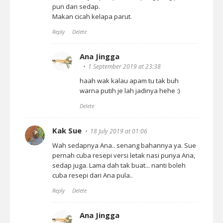
pun dan sedap.
Makan cicah kelapa parut.
Reply
Delete
Ana Jingga
1 September 2019 at 23:38
haah wak kalau apam tu tak buh
warna putih je lah jadinya hehe :)
Delete
Kak Sue
18 July 2019 at 01:06
Wah sedapnya Ana.. senang bahannya ya. Sue
pernah cuba resepi versi letak nasi punya Ana,
sedap juga. Lama dah tak buat... nanti boleh
cuba resepi dari Ana pula..
Reply
Delete
Ana Jingga