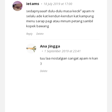
ietams
18 July 2019 at 17:00
sedapnyaaa!! dulu-dulu masa kecik² apam ni
selalu ade kat kenduri-kenduri kat kampung.
menu sarap pagi atau minum petang sambil
kopek bawang
Reply
Delete
Ana Jingga
1 September 2019 at 23:41
tuu laa nostalgian sangat apam ni kan
:)
Delete