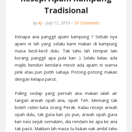
Tradisional
by
AJ
July 17, 2019
18 Comments
Kenapa ana panggil apam kampung ? Sebab nya
apam ni lah yang selalu kami makan di kampung
masa kecil-kecil dulu. Tak tahu lah tempat lain
korang panggil apa pula kan :) Selalu kalau ada
majlis kenduri kendara mesti ada apam ni warna
pink atau pun putih sahaja. Potong-potong makan
dengan kelapa parut.
Paling sedap yang pernah ana makan ialah air
tangan arwah opah ana, opah Teh. Memang tak
boleh celen kata orang Perak. Kalau resepi arwah
opah dulu, tak guna kan yis pun, arwah opah guna
kan nasi sejuk semalam, dia rendam ke apa ke ana
tak pasti. Maklum lah masa tu bukan nak ambil tahu