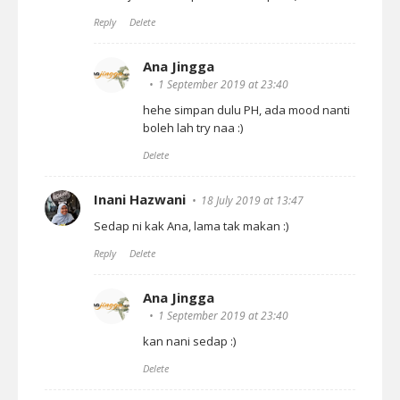
Reply
Delete
Ana Jingga
1 September 2019 at 23:40
hehe simpan dulu PH, ada mood nanti
boleh lah try naa :)
Delete
Inani Hazwani
18 July 2019 at 13:47
Sedap ni kak Ana, lama tak makan :)
Reply
Delete
Ana Jingga
1 September 2019 at 23:40
kan nani sedap :)
Delete