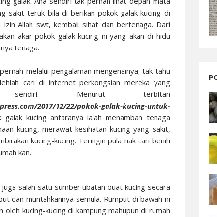
ucing galak. Ana sendiri tak pernah lihat depan mata
 sakit teruk bila di berikan pokok galak kucing di
 izin Allah swt, kembali sihat dan bertenaga. Dari
kan akar pokok galak kucing ni yang akan di hidu
nnya tenaga.
pernah melalui pengalaman mengenainya, tak tahu
P
lehlah cari di internet perkongsian mereka yang
 sendiri. Menurut terbitan
press.com/2017/12/22/pokok-galak-kucing-untuk-
k galak kucing antaranya ialah menambah tenaga
aan kucing, merawat kesihatan kucing yang sakit,
rakan kucing-kucing. Teringin pula nak cari benih
rumah kan.
t juga salah satu sumber ubatan buat kucing secara
mput dan muntahkannya semula. Rumput di bawah ni
kan oleh kucing-kucing di kampung mahupun di rumah