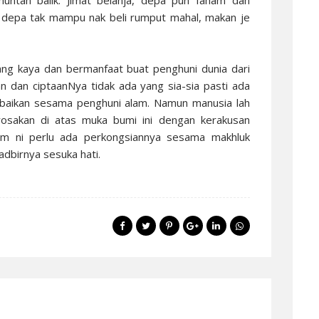
ntah balik. Jimat belanja, depa pun faham dan
ma depa tak mampu nak beli rumput mahal, makan je
ang kaya dan bermanfaat buat penghuni dunia dari
an dan ciptaanNya tidak ada yang sia-sia pasti ada
baikan sesama penghuni alam. Namun manusia lah
rosakan di atas muka bumi ini dengan kerakusan
lam ni perlu ada perkongsiannya sesama makhluk
adbirnya sesuka hati.