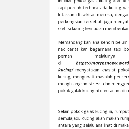
ini ialah pokok galak kucing atau k
tapi pernah terbaca ada kucing yang
letakkan di sekitar mereka, dengan
perkongsian tersebut juga menyata
oleh si kucing kemudian memberika
Memandang kan ana sendiri belum 
nak cerita kan bagaimana tapi bo
pernah melaluinya
di
https://marynsnowy.word
kucing/
menyatakan khasiat poko
kucing, mengubati masalah pencern
menghilangkan stress dan menggembi
pokok galak kucing ni dan tanam di 
Selain pokok galak kucing ni, rumpu
semulajadi. Kucing akan makan ru
antara yang selalu ana lihat di ma