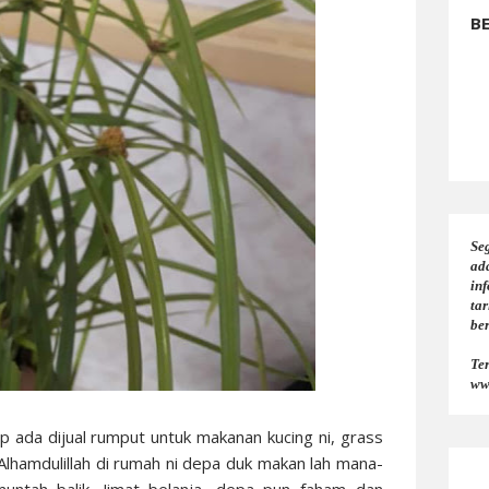
B
Seg
ad
in
tar
be
Te
ww
iap ada dijual rumput untuk makanan kucing ni, grass
Alhamdulillah di rumah ni depa duk makan lah mana-