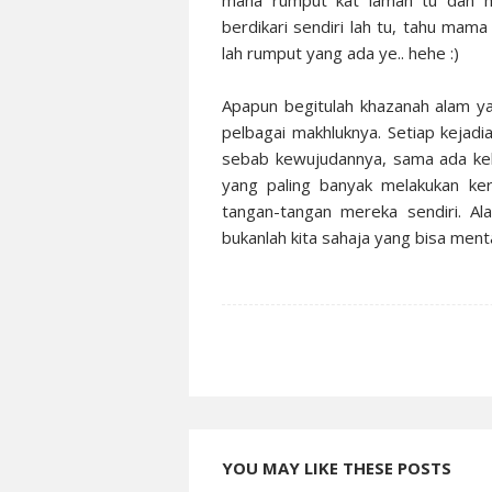
mana rumput kat laman tu dan mu
berdikari sendiri lah tu, tahu ma
lah rumput yang ada ye.. hehe :)
Apapun begitulah khazanah alam y
pelbagai makhluknya. Setiap kejadi
sebab kewujudannya, sama ada ke
yang paling banyak melakukan ke
tangan-tangan mereka sendiri. A
bukanlah kita sahaja yang bisa ment
YOU MAY LIKE THESE POSTS