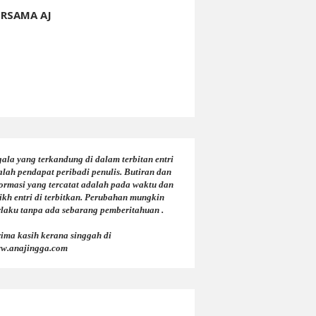
ERSAMA AJ
ala yang terkandung di dalam terbitan entri
alah pendapat peribadi penulis. Butiran dan
formasi yang tercatat adalah pada waktu dan
ikh entri di terbitkan. Perubahan mungkin
rlaku tanpa ada sebarang pemberitahuan .
rima kasih kerana singgah di
w.anajingga.com