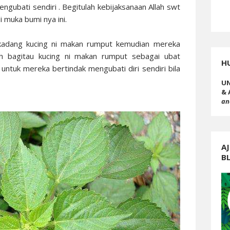
gubati sendiri . Begitulah kebijaksanaan Allah swt
i muka bumi nya ini.
-kadang kucing ni makan rumput kemudian mereka
h bagitau kucing ni makan rumput sebagai ubat
H
untuk mereka bertindak mengubati diri sendiri bila
UN
& 
an
AJ
B