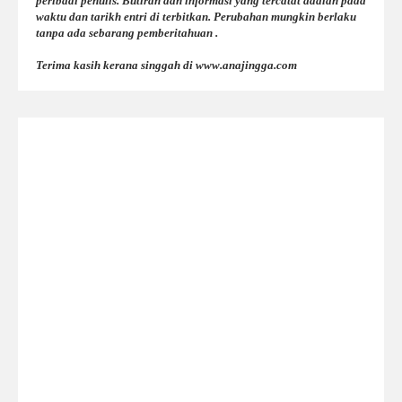
peribadi penulis. Butiran dan informasi yang tercatat adalah pada
waktu dan tarikh entri di terbitkan. Perubahan mungkin berlaku
tanpa ada sebarang pemberitahuan .
Terima kasih kerana singgah di www.anajingga.com