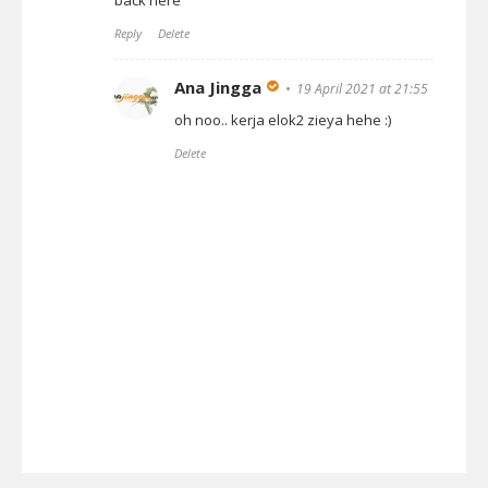
back here
Reply
Delete
Ana Jingga
19 April 2021 at 21:55
oh noo.. kerja elok2 zieya hehe :)
Delete