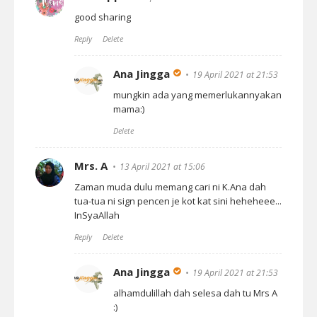
good sharing
Reply
Delete
Ana Jingga
19 April 2021 at 21:53
mungkin ada yang memerlukannyakan
mama:)
Delete
Mrs. A
13 April 2021 at 15:06
Zaman muda dulu memang cari ni K.Ana dah
tua-tua ni sign pencen je kot kat sini heheheee...
InSyaAllah
Reply
Delete
Ana Jingga
19 April 2021 at 21:53
alhamdulillah dah selesa dah tu Mrs A
:)