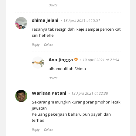
Delete
shima jelani
13 April 2021 at 15:51
rasanya tak resign dah. keje sampai pencen kat
sini hehehe
Reply
Delete
Ana Jingga
19 April 2021 at 21:54
alhamdulillah Shima
Delete
Warisan Petani
13 April 2021 at 22:30
Sekarang ni mungkin kurang orang mohon letak
jawatan
Peluang pekerjaan baharu pun payah dan
terhad
Reply
Delete