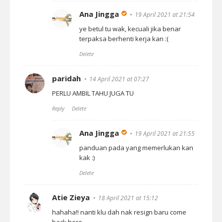
Ana Jingga
19 April 2021 at 21:54
ye betul tu wak, kecuali jika benar
terpaksa berhenti kerja kan :(
Delete
paridah
14 April 2021 at 07:27
PERLU AMBIL TAHU JUGA TU
Reply
Delete
Ana Jingga
19 April 2021 at 21:55
panduan pada yang memerlukan kan
kak :)
Delete
Atie Zieya
18 April 2021 at 15:12
hahaha!! nanti klu dah nak resign baru come