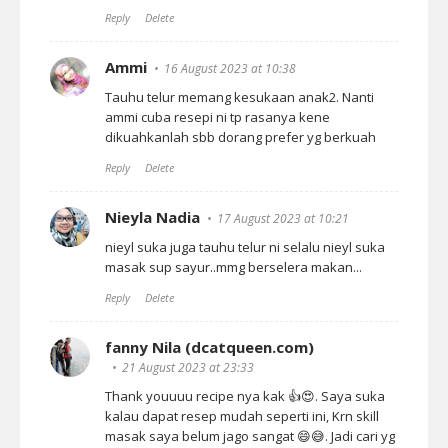
Reply
Delete
Ammi
16 August 2023 at 10:38
Tauhu telur memang kesukaan anak2. Nanti
ammi cuba resepi ni tp rasanya kene
dikuahkanlah sbb dorang prefer yg berkuah
Reply
Delete
Nieyla Nadia
17 August 2023 at 10:21
nieyl suka juga tauhu telur ni selalu nieyl suka
masak sup sayur..mmg berselera makan...
Reply
Delete
fanny Nila (dcatqueen.com)
21 August 2023 at 23:33
Thank youuuu recipe nya kak 👍😍. Saya suka
kalau dapat resep mudah seperti ini, Krn skill
masak saya belum jago sangat 😄😅. Jadi cari yg