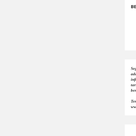
B
Seg
ad
in
tar
be
Te
ww