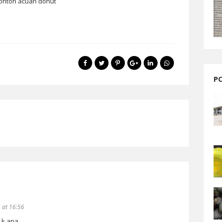
ontoh acuan donut
P
 at 16:56
 k.ana