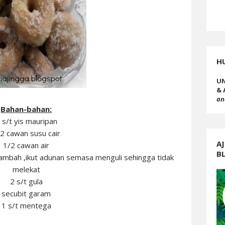
H
UN
& 
an
Bahan-bahan:
 s/t yis mauripan
2 cawan susu cair
AJ
1/2 cawan air
B
mbah ,ikut adunan semasa menguli sehingga tidak
melekat
2 s/t gula
secubit garam
1 s/t mentega