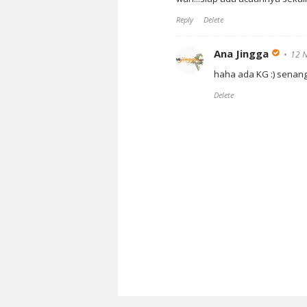
Reply
Delete
Ana Jingga
12 
haha ada KG :) senan
Delete