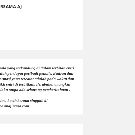
ERSAMA AJ
ala yang terkandung di dalam terbitan entri
alah pendapat peribadi penulis. Butiran dan
formasi yang tercatat adalah pada waktu dan
ikh entri di terbitkan. Perubahan mungkin
rlaku tanpa ada sebarang pemberitahuan .
rima kasih kerana singgah di
w.anajingga.com