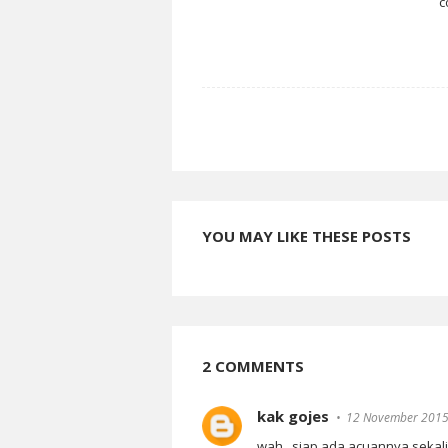
c
YOU MAY LIKE THESE POSTS
2 COMMENTS
kak gojes
12 November 2015
wah...siap ada acuannya sekali