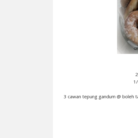
2
1/
3 cawan tepung gandum @ boleh ta