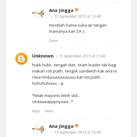
Ana Jingga
15 September 2015 at 13:48
mestilah Dania suka air tangan
mamanya kan SA :)
Delete
Unknown
15 September 2015 at 11:46
hukk hukk.. tengah diet.. team leader tak bagi
makan roti putih.. tengok sandwich kak ana ni
rasa rinduuuuuuuuuuu kat roti putih..
huhuhuhuuu... :p
*letak mayonis lebih skit...
sedaaaapppnyaaa...*
Reply
Delete
Ana Jingga
15 September 2015 at 13:49