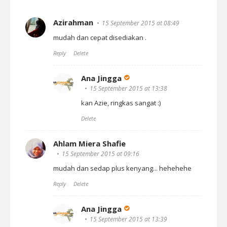
Azirahman
15 September 2015 at 08:49
mudah dan cepat disediakan .
Reply
Delete
Ana Jingga
15 September 2015 at 13:38
kan Azie, ringkas sangat :)
Delete
Ahlam Miera Shafie
15 September 2015 at 09:16
mudah dan sedap plus kenyang... hehehehe
Reply
Delete
Ana Jingga
15 September 2015 at 13:39