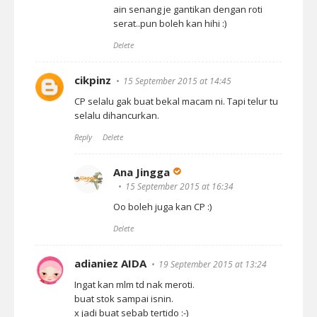
ain senang je gantikan dengan roti
serat..pun boleh kan hihi :)
Delete
cikpinz
15 September 2015 at 14:45
CP selalu gak buat bekal macam ni. Tapi telur tu
selalu dihancurkan.
Reply
Delete
Ana Jingga
15 September 2015 at 16:34
Oo boleh juga kan CP :)
Delete
adianiez AIDA
19 September 2015 at 13:24
Ingat kan mlm td nak meroti.
buat stok sampai isnin.
x jadi buat sebab tertido :-)