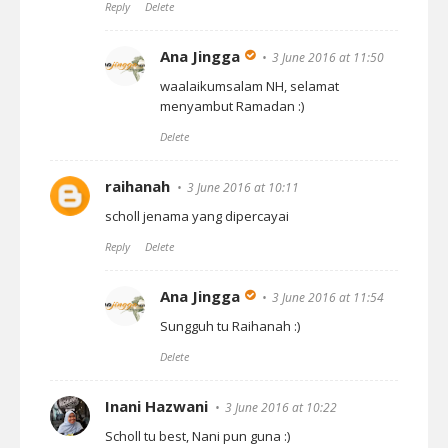
Reply
Delete
Ana Jingga
3 June 2016 at 11:50
waalaikumsalam NH, selamat
menyambut Ramadan :)
Delete
raihanah
3 June 2016 at 10:11
scholl jenama yang dipercayai
Reply
Delete
Ana Jingga
3 June 2016 at 11:54
Sungguh tu Raihanah :)
Delete
Inani Hazwani
3 June 2016 at 10:22
Scholl tu best, Nani pun guna :)