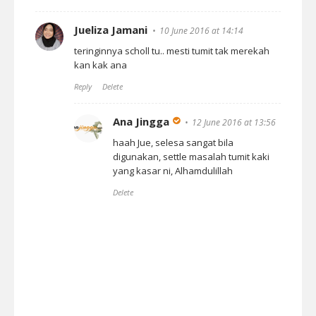
Jueliza Jamani
10 June 2016 at 14:14
teringinnya scholl tu.. mesti tumit tak merekah
kan kak ana
Reply
Delete
Ana Jingga
12 June 2016 at 13:56
haah Jue, selesa sangat bila
digunakan, settle masalah tumit kaki
yang kasar ni, Alhamdulillah
Delete