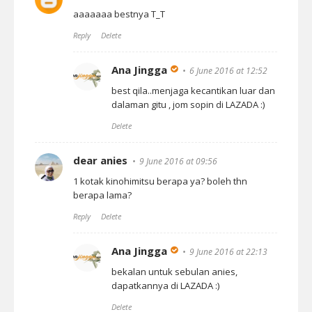
aaaaaaa bestnya T_T
Reply
Delete
Ana Jingga
6 June 2016 at 12:52
best qila..menjaga kecantikan luar dan
dalaman gitu , jom sopin di LAZADA :)
Delete
dear anies
9 June 2016 at 09:56
1 kotak kinohimitsu berapa ya? boleh thn
berapa lama?
Reply
Delete
Ana Jingga
9 June 2016 at 22:13
bekalan untuk sebulan anies,
dapatkannya di LAZADA :)
Delete