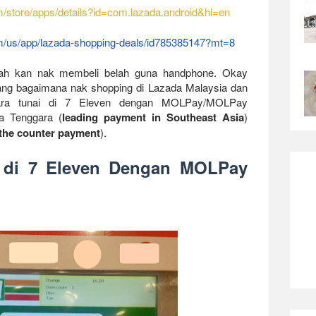
/store/apps/details?id=com.
lazada.android&hl=en
/us/app/lazada-shopping-
deals/id785385147?mt=8
 kan nak membeli belah guna handphone. Okay
ang bagaimana nak shopping di
Lazada Malaysia
dan
ra tunai di 7 Eleven dengan
MOLPay/MOLPay
a Tenggara (
leading payment in Southeast Asia
)
 the counter payment
).
 di 7 Eleven Dengan MOLPay