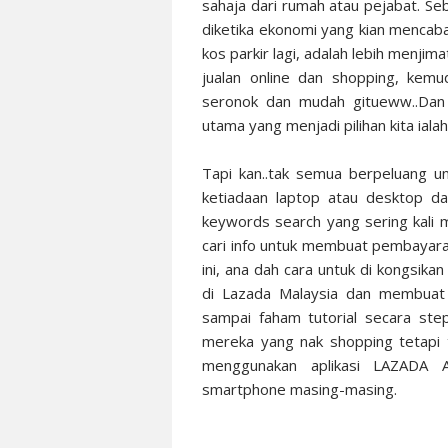
sahaja dari rumah atau pejabat. Se
diketika ekonomi yang kian mencaba
kos parkir lagi, adalah lebih menj
jualan online dan shopping, kem
seronok dan mudah gitueww..Dan 
utama yang menjadi pilihan kita iala
Tapi kan..tak semua berpeluang un
ketiadaan laptop atau desktop dan
keywords search yang sering kali 
cari info untuk membuat pembayar
ini, ana dah cara untuk di kongsi
di
Lazada Malaysia
dan membuat p
sampai faham tutorial secara ste
mereka yang nak shopping tetapi 
menggunakan aplikasi LAZADA
smartphone masing-masing.