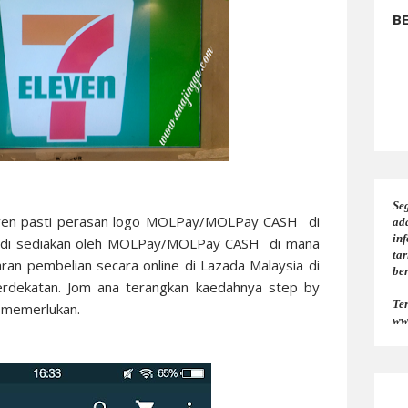
B
Seg
even pasti perasan logo
MOLPay/MOLPay CASH
di
ad
in
 di sediakan oleh
MOLPay/MOLPay CASH
di mana
tar
ran pembelian secara online di
Lazada Malaysia
di
be
rdekatan. Jom ana terangkan kaedahnya step by
Te
 memerlukan.
ww