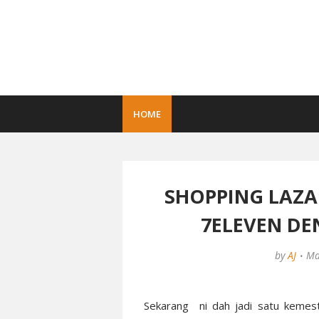
HOME
SHOPPING LAZA
7ELEVEN D
by
AJ
Ma
Sekarang ni dah jadi satu kemest