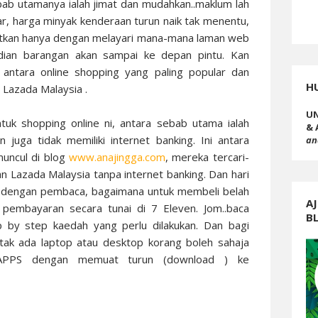
bab utamanya ialah jimat dan mudahkan..maklum lah
r, harga minyak kenderaan turun naik tak menentu,
imatkan hanya dengan melayari mana-mana laman web
udian barangan akan sampai ke depan pintu. Kan
antara online shopping yang paling popular dan
H
h
Lazada Malaysia
.
UN
tuk shopping online ni, antara sebab utama ialah
& 
 juga tidak memiliki internet banking. Ini antara
an
muncul di blog
www.anajingga.com
, mereka tercari-
an
Lazada Malaysia
tanpa internet banking. Dan hari
kan dengan pembaca, bagaimana untuk membeli belah
AJ
embayaran secara tunai di 7 Eleven. Jom..baca
B
p by step kaedah yang perlu dilakukan. Dan bagi
tak ada laptop atau desktop korang boleh sahaja
 APPS dengan memuat turun (download ) ke