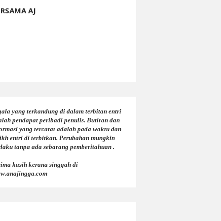
ERSAMA AJ
ala yang terkandung di dalam terbitan entri
alah pendapat peribadi penulis. Butiran dan
formasi yang tercatat adalah pada waktu dan
ikh entri di terbitkan. Perubahan mungkin
rlaku tanpa ada sebarang pemberitahuan .
rima kasih kerana singgah di
w.anajingga.com