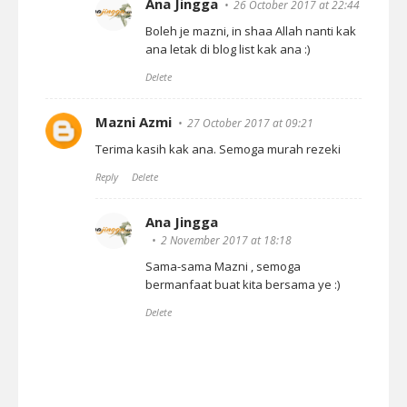
Ana Jingga
26 October 2017 at 22:44
Boleh je mazni, in shaa Allah nanti kak
ana letak di blog list kak ana :)
Delete
Mazni Azmi
27 October 2017 at 09:21
Terima kasih kak ana. Semoga murah rezeki
Reply
Delete
Ana Jingga
2 November 2017 at 18:18
Sama-sama Mazni , semoga
bermanfaat buat kita bersama ye :)
Delete