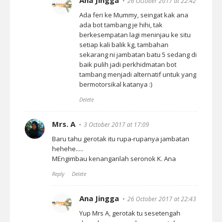
Ana Jingga
26 October 2017 at 22:42
Ada feri ke Mummy, seingat kak ana
ada bot tambang je hihi, tak
berkesempatan lagi meninjau ke situ
setiap kali balik kg, tambahan
sekarang ni jambatan batu 5 sedang di
baik pulih jadi perkhidmatan bot
tambang menjadi alternatif untuk yang
bermotorsikal katanya :)
Delete
Mrs. A
3 October 2017 at 17:09
Baru tahu gerotak itu rupa-rupanya jambatan
hehehe.....
MEngimbau kenanganlah seronok K. Ana
Reply
Delete
Ana Jingga
26 October 2017 at 22:43
Yup Mrs A, gerotak tu sesetengah