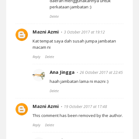
daerah menggunakannya untuk
perkataan jambatan :)
Delete
Mazni Azmi
3 October 2017 at 19:12
Kat tempat saya dah susah jumpa jambatan
macam ni
Reply
Delete
Ana Jingga
26 October 2017 at 22:45
haah jambatan lama ni mazni :)
Delete
Mazni Azmi
19 October 2017 at 17:48
This comment has been removed by the author.
Reply
Delete