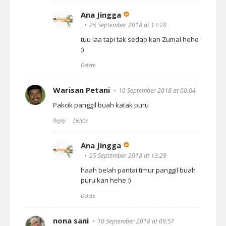
Ana Jingga
25 September 2018 at 13:28
tuu laa tapi tak sedap kan Zumal hehe
:)
Delete
Warisan Petani
10 September 2018 at 00:04
Pakcik panggil buah katak puru
Reply
Delete
Ana Jingga
25 September 2018 at 13:29
haah belah pantai timur panggil buah
puru kan hehe :)
Delete
nona sani
10 September 2018 at 09:51