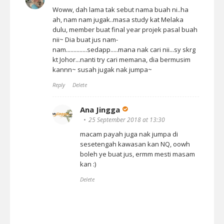
Woww, dah lama tak sebut nama buah ni..ha
ah, nam nam jugak..masa study kat Melaka
dulu, member buat final year projek pasal buah
nii~ Dia buat jus nam-
nam..............sedapp.....mana nak cari nii...sy skrg
kt Johor...nanti try cari memana, dia bermusim
kannn~ susah jugak nak jumpa~
Reply
Delete
Ana Jingga
25 September 2018 at 13:30
macam payah juga nak jumpa di
sesetengah kawasan kan NQ, oowh
boleh ye buat jus, ermm mesti masam
kan :)
Delete