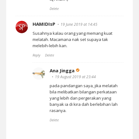
Delete
HAMIDIsP
19 June 2019 at 14:45
Susahnya kalau orang yang memang kuat
melatah. Macamana nak set supaya tak
melebih-lebih kan.
Reply
Delete
Ana Jingga
19 August 2019 at 23:44
pada pandangan saya, jika melatah
bila melibatkan bilangan perkataan
yang lebih dan pergerakan yang
banyak ia di kira dah berlebihan lah
rasanya.
Delete