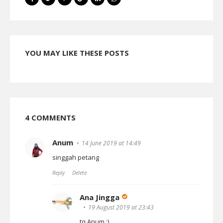
YOU MAY LIKE THESE POSTS
4 COMMENTS
Anum
14 June 2019 at 14:49
singgah petang
Reply
Delete
Ana Jingga
19 August 2019 at 23:43
tq Anum :)