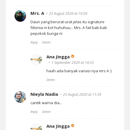
Mrs. A
25 August 2020 at 10:59
Daun yang berurat-urat jelas itu signature
fittonia ni kot huhuhuu... Mrs. A fail bab-bab
pepokok bunga ni
Reply
Delete
Ana Jingga
1 September 2020 at 14:33
haah ada banyak variasi nya mrs A :)
Delete
Nieyla Nadia
25 August 2020 at 11:39
cantik warna dia...
Reply
Delete
Ana Jingga