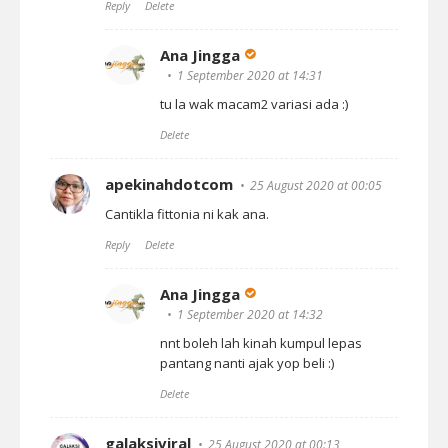
Reply
Delete
Ana Jingga
1 September 2020 at 14:31
tu la wak macam2 variasi ada :)
Delete
apekinahdotcom
25 August 2020 at 00:05
Cantikla fittonia ni kak ana.
Reply
Delete
Ana Jingga
1 September 2020 at 14:32
nnt boleh lah kinah kumpul lepas
pantang nanti ajak yop beli :)
Delete
galaksiviral
25 August 2020 at 00:13