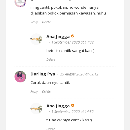
mmg cantik pokok ini. no wonder ianya
dijadikan pokok perhiasan kawasan. huhu
Reply
Delete
Ana Jingga
1 September 2020 at 14:32
betul tu cantik sangat kan :)
Delete
Darling Pya
25 August 2020 at 09:12
Corak daun nye cantik
Reply
Delete
Ana Jingga
1 September 2020 at 14:32
tu laa cik piya cantik kan :)
Delete