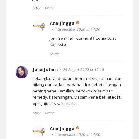
Reply
Delete
Ana Jingga
1 September 2020 at 14:30
jomm azimah kita hunt fittonia buat
koleksi :)
Delete
Julia Johari
24 August 2020 at 19:16
Leka tgk urat dedaun fittonia ni sis, rasa macam
hilang dari radar...padahal di pejabat ni tengah
pening hehe. Betullah, pepokok ni sumber
remedy, ketenangan. Macam kena beli letak kt
opis juju la sis. hahaha
Reply
Delete
Ana Jingga
1 September 2020 at 14:30