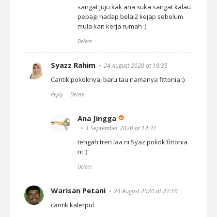
sangat Juju kak ana suka sangat kalau
pepagi hadap belai2 kejap sebelum
mula kan kerja rumah :)
Delete
Syazz Rahim
24 August 2020 at 19:35
Cantik pokoknya, baru tau namanya fittonia :)
Reply
Delete
Ana Jingga
1 September 2020 at 14:31
tengah tren laa ni Syaz pokok fittonia
ni :)
Delete
Warisan Petani
24 August 2020 at 22:16
cantik kalerpul