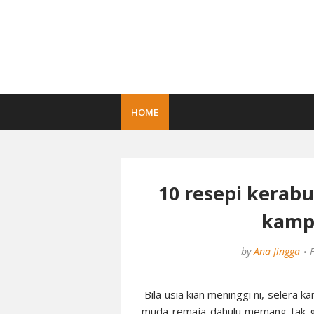
HOME
10 resepi kerab
kamp
by
Ana Jingga
Bila usia kian meninggi ni, selera k
muda remaja dahulu memang tak g