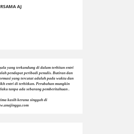
ERSAMA AJ
ala yang terkandung di dalam terbitan entri
alah pendapat peribadi penulis. Butiran dan
formasi yang tercatat adalah pada waktu dan
ikh entri di terbitkan. Perubahan mungkin
rlaku tanpa ada sebarang pemberitahuan .
rima kasih kerana singgah di
w.anajingga.com