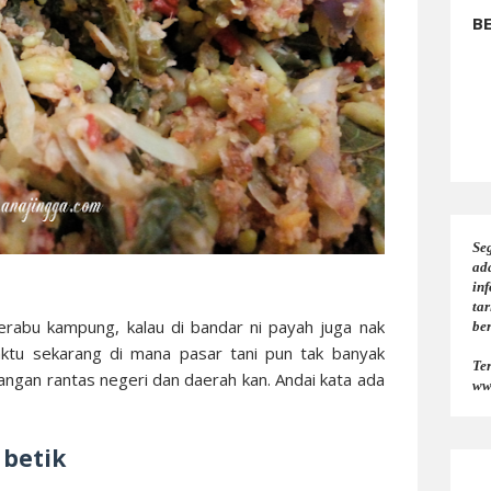
B
Seg
ad
in
tar
erabu kampung, kalau di bandar ni payah juga nak
be
aktu sekarang di mana pasar tani pun tak banyak
Te
ngan rantas negeri dan daerah kan. Andai kata ada
ww
 betik