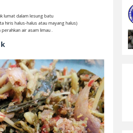
k lumat dalam lesung batu
a hiris halus-halus atau mayang halus)
n perahkan air asam limau .
ik