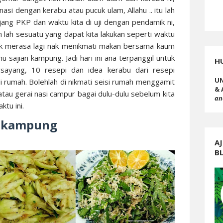
asi dengan kerabu atau pucuk ulam, Allahu .. itu lah
ang PKP dan waktu kita di uji dengan pendamik ni,
 lah sesuatu yang dapat kita lakukan seperti waktu
tak merasa lagi nak menikmati makan bersama kaum
sajian kampung. Jadi hari ini ana terpanggil untuk
H
sayang, 10 resepi dan idea kerabu dari resepi
UN
i rumah. Bolehlah di nikmati seisi rumah menggamit
& 
tau gerai nasi campur bagai dulu-dulu sebelum kita
an
ktu ini.
a kampung
AJ
B