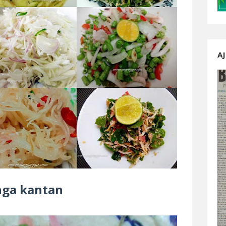
AJ
unga kantan