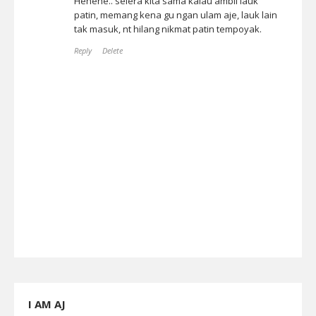
Hehehe.. selera kita sama kalau ambil lauk
patin, memang kena gu ngan ulam aje, lauk lain
tak masuk, nt hilang nikmat patin tempoyak.
Reply
Delete
I AM AJ