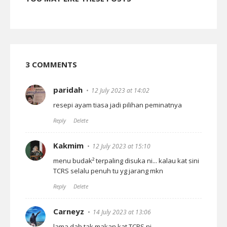
3 COMMENTS
paridah
12 July 2023 at 14:02
resepi ayam tiasa jadi pilihan peminatnya
Reply
Delete
Kakmim
12 July 2023 at 15:10
menu budak² terpaling disuka ni... kalau kat sini
TCRS selalu penuh tu yg jarang mkn
Reply
Delete
Carneyz
14 July 2023 at 13:06
lama dah tak makan kat TCRS ni.