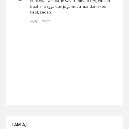
Enaknya campuran salad, tomato ceri, hirisan
buah mangga dan juga limau mandarin kecil-
kecil, sedap.
Reply
Delete
I AM AJ