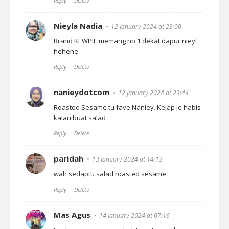
Reply
Delete
Nieyla Nadia
12 January 2024 at 23:00
Brand KEWPIE memang no.1 dekat dapur nieyl
hehehe
Reply
Delete
nanieydotcom
12 January 2024 at 23:44
Roasted Sesame tu fave Naniey. Kejap je habis
kalau buat salad
Reply
Delete
paridah
13 January 2024 at 14:13
wah sedaptu salad roasted sesame
Reply
Delete
Mas Agus
14 January 2024 at 07:16