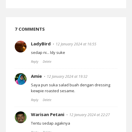
7 COMMENTS
LadyBird
12 January 2024 at 16:55
sedap ni... ldy suke
Reply
Delete
Amie
12 January 2024 at 19:32
Saya pun suka salad buah dengan dressing
kewpie roasted sesame.
Reply
Delete
Warisan Petani
12 January 2024 at 22:27
Tentu sedap agaknya