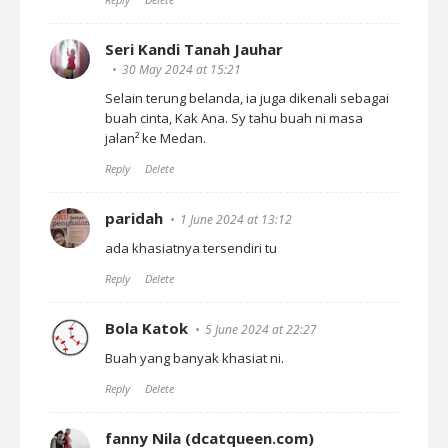
Seri Kandi Tanah Jauhar
30 May 2024 at 15:21
Selain terung belanda, ia juga dikenali sebagai
buah cinta, Kak Ana. Sy tahu buah ni masa
jalan² ke Medan.
Reply
Delete
paridah
1 June 2024 at 13:12
ada khasiatnya tersendiri tu
Reply
Delete
Bola Katok
5 June 2024 at 22:27
Buah yang banyak khasiat ni.
Reply
Delete
fanny Nila (dcatqueen.com)