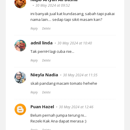
30 May 2024 at 09:52
ini banyak jual kat kundasang, sabah tapi pakai
nama lain.... sedap tapi sikit masam kan?
Reply
Delete
adnil linda
30 May 2024 at 10:40
Tak pernH lagi cuba nie...
Reply
Delete
Nieyla Nadia
30 May 2024 at 11:35
skali pandang macam tomato hehehe
Reply
Delete
Puan Hazel
30 May 2024 at 12:46
Belum pernah jumpa terung ni...
Rezeki Kak Ana dapat merasa :)
Reply
Delete