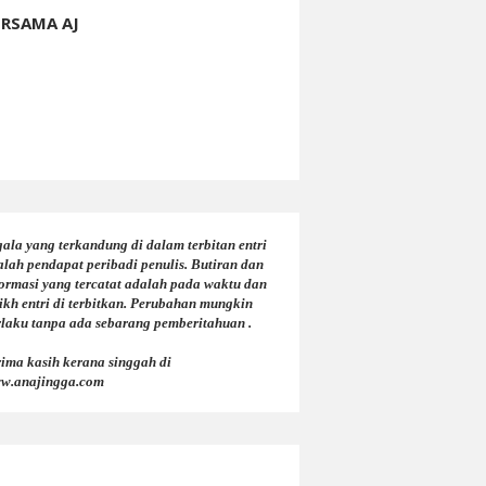
ERSAMA AJ
ala yang terkandung di dalam terbitan entri
alah pendapat peribadi penulis. Butiran dan
formasi yang tercatat adalah pada waktu dan
ikh entri di terbitkan. Perubahan mungkin
rlaku tanpa ada sebarang pemberitahuan .
rima kasih kerana singgah di
w.anajingga.com