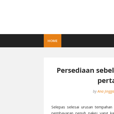
HOME
Persediaan seb
pert
by
Ana Jingg
Selepas selesai urusan tempahan 
pembayaran penuh pakej yang kak