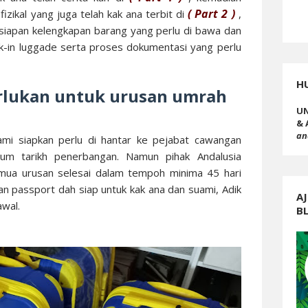
( Part 2 )
izikal yang juga telah kak ana terbit di
,
rsiapan kelengkapan barang yang perlu di bawa dan
eck-in luggade serta proses dokumentasi yang perlu
H
rlukan untuk urusan umrah
UN
& 
an
mi siapkan perlu di hantar ke pejabat cawangan
lum tarikh penerbangan. Namun pihak Andalusia
mua urusan selesai dalam tempoh minima 45 hari
n passport dah siap untuk kak ana dan suami, Adik
AJ
awal.
B