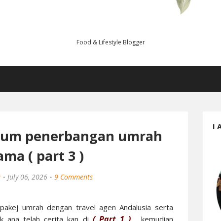
Food & Lifestyle Blogger
I 
elum penerbangan umrah
ama ( part 3 )
a
July 06, 2026
9 Comments
pakej umrah dengan travel agen Andalusia serta
( Part 1 )
 ana telah cerita kan di
, kemudian