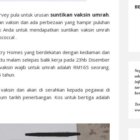
B
suntikan vaksin umrah
urvey pula untuk urusan
.
tikan vaksin dan ada perbezaan yang hampir puluhan
inik Anda untuk mendapatkan suntikan vaksin umrah
coccal .
untry Homes yang berdekatan dengan kediaman dan
ktu malam selepas balik kerja pada 23hb Disember
 vaksin wajib untuk umrah adalah RM165 seorang.
Seg
5 tahun.
ad
in
tar
n vaksin dan akan di serahkan kepada pegawai di
be
lum tarikh penerbangan. Kos untuk bertiga adalah
Te
ww