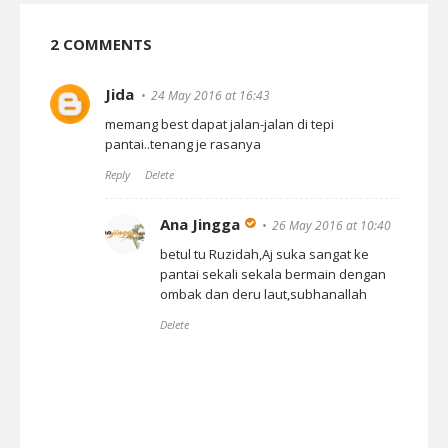
2 COMMENTS
Jida
24 May 2016 at 16:43
memang best dapat jalan-jalan di tepi
pantai..tenang je rasanya
Reply
Delete
Ana Jingga
26 May 2016 at 10:40
betul tu Ruzidah,Aj suka sangat ke
pantai sekali sekala bermain dengan
ombak dan deru laut,subhanallah
Delete