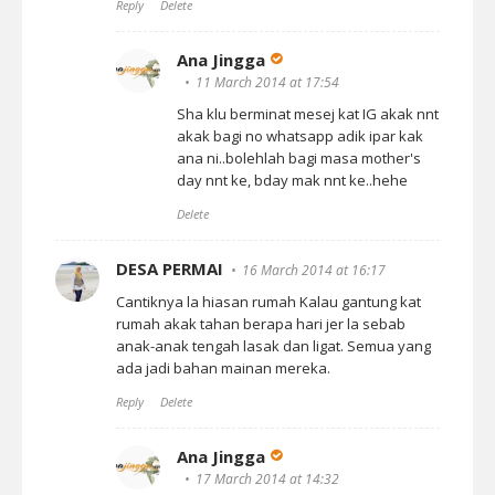
Reply
Delete
Ana Jingga
11 March 2014 at 17:54
Sha klu berminat mesej kat IG akak nnt
akak bagi no whatsapp adik ipar kak
ana ni..bolehlah bagi masa mother's
day nnt ke, bday mak nnt ke..hehe
Delete
DESA PERMAI
16 March 2014 at 16:17
Cantiknya la hiasan rumah Kalau gantung kat
rumah akak tahan berapa hari jer la sebab
anak-anak tengah lasak dan ligat. Semua yang
ada jadi bahan mainan mereka.
Reply
Delete
Ana Jingga
17 March 2014 at 14:32