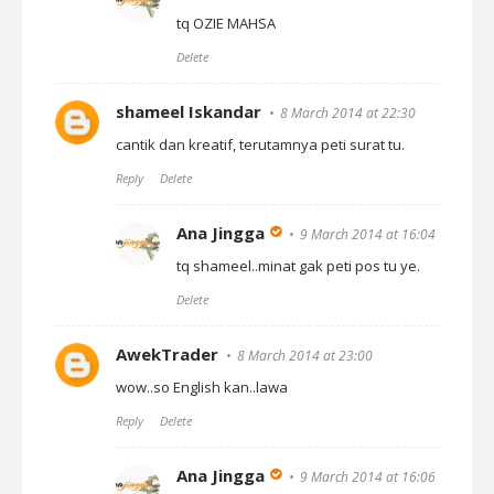
tq OZIE MAHSA
Delete
shameel Iskandar
8 March 2014 at 22:30
cantik dan kreatif, terutamnya peti surat tu.
Reply
Delete
Ana Jingga
9 March 2014 at 16:04
tq shameel..minat gak peti pos tu ye.
Delete
AwekTrader
8 March 2014 at 23:00
wow..so English kan..lawa
Reply
Delete
Ana Jingga
9 March 2014 at 16:06