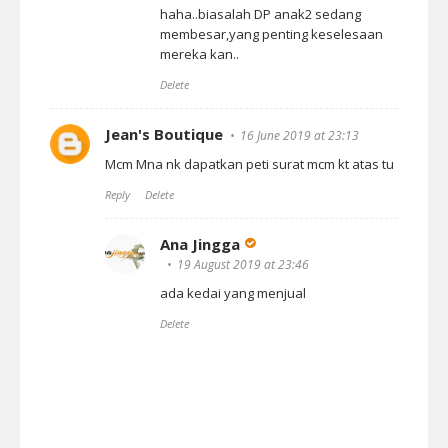
haha..biasalah DP anak2 sedang
membesar,yang penting keselesaan
mereka kan..
Delete
Jean's Boutique
16 June 2019 at 23:13
Mcm Mna nk dapatkan peti surat mcm kt atas tu
Reply
Delete
Ana Jingga
19 August 2019 at 23:46
ada kedai yang menjual
Delete