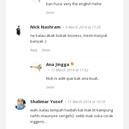
kan Fuza: very the english hehe
Delete
Nick Nashram
9 March 2014 at 17:26
ne kalau akak bukak bisness, mesti masyuk
banyak :)
Reply
Delete
Ana Jingga
11 March 2014 at 17:52
Nick.ni adik ipar kak ana buat..
Delete
Shalimar Yusof
11 March 2014 at 10:10
wah..kalau tempah hadiah kat mak kt kampung
nehh..maunyee sengeh2..sebb mak suka corak
inggeris...