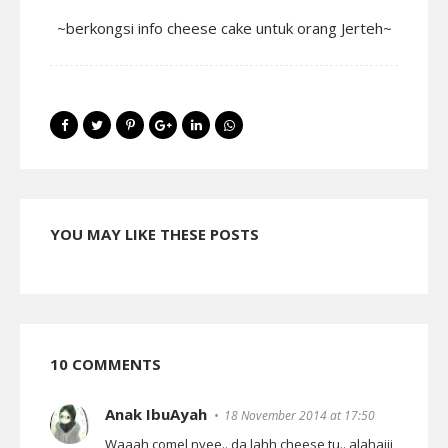
~berkongsi info cheese cake untuk orang Jerteh~
YOU MAY LIKE THESE POSTS
10 COMMENTS
Anak IbuAyah
18 November 2014 at 17:50
Waaah comel nyee.. da lahh cheese tu.. alahaiii