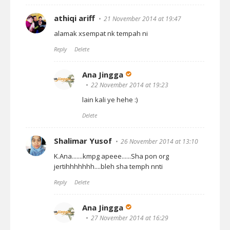
athiqi ariff
21 November 2014 at 19:47
alamak xsempat nk tempah ni
Reply
Delete
Ana Jingga
22 November 2014 at 19:23
lain kali ye hehe :)
Delete
Shalimar Yusof
26 November 2014 at 13:10
K.Ana.......kmpg apeee......Sha pon org
jertihhhhhhh....bleh sha temph nnti
Reply
Delete
Ana Jingga
27 November 2014 at 16:29