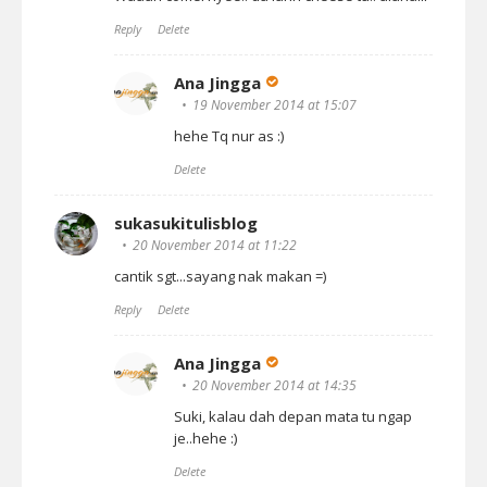
Reply
Delete
Ana Jingga
19 November 2014 at 15:07
hehe Tq nur as :)
Delete
sukasukitulisblog
20 November 2014 at 11:22
cantik sgt...sayang nak makan =)
Reply
Delete
Ana Jingga
20 November 2014 at 14:35
Suki, kalau dah depan mata tu ngap
je..hehe :)
Delete