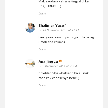
Mak saudara kak ana tinggal di kem
Sha,TUDM tu ..:)
Delete
Shalimar Yusof
28 November 2014 at 21:21
Laa...yeke..kem tu pish ngn bukit je ngn
umah sha kt kmpg
Delete
Ana Jingga
3 December 2014 at 21:04
bolehlah Sha whatsapp kalau nak
rasa kek cheesenya hehe :)
Delete