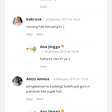
Delete
kakrose
30 January 2015 at 10:20
senang hati beruang tu :)
Reply
Delete
Ana Jingga
30 January 2015 at 16:39
haha ke situ KY ye :)
Delete
Anizz Annisa
4 February 2015 at 13:26
pengalaman tu kadang2 boleh jadi guru n
panduan kite jugak kan..
Reply
Delete
Ana Jingga