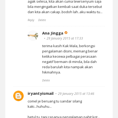
agak selesa, kita akan cuma tewrsenyum saja
bila mengingatkan kembali saat duka tersebut
dan kita akan cakap..bodoh lah..aku waktu tu...
Reply
Delete
Ana Jingga
29 January 2015 at 17:33
terima kasih Kak Mala, berkongsi
pengalaman disini, memang benar
ketika kecewa pelbagai perasaan
negatif bermain di minda, bila dah
reda barulah kita nampak akan
hikmahnya.
Delete
iryantyismail
29 January 2015 at 13:46
comel je beruang tu sandar silang
kaki...huhuhu...
betul tu..tapi rasanya pengalaman pahit kot...