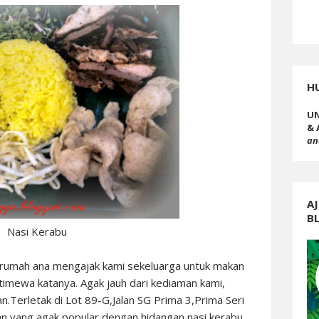
H
UN
& 
an
AJ
B
Nasi Kerabu
h rumah ana mengajak kami sekeluarga untuk makan
timewa katanya. Agak jauh dari kediaman kami,
kan.Terletak di Lot 89-G,Jalan SG Prima 3,Prima Seri
 yang agak popular dengan hidangan nasi kerabu