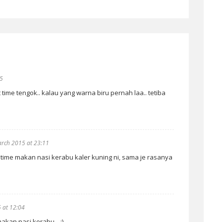
45
 time tengok.. kalau yang warna biru pernah laa.. tetiba
rch 2015 at 23:11
t time makan nasi kerabu kaler kuning ni, sama je rasanya
 at 12:04
akan nasi kerabu... :)