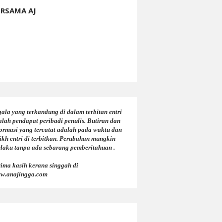
ERSAMA AJ
ala yang terkandung di dalam terbitan entri
alah pendapat peribadi penulis. Butiran dan
formasi yang tercatat adalah pada waktu dan
ikh entri di terbitkan. Perubahan mungkin
rlaku tanpa ada sebarang pemberitahuan .
rima kasih kerana singgah di
w.anajingga.com