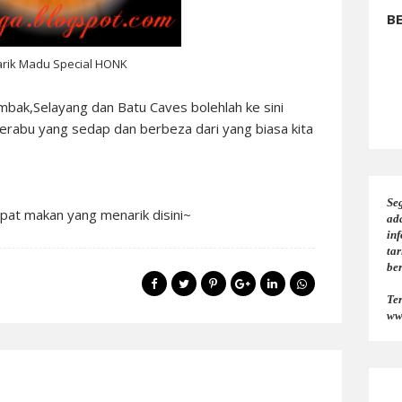
B
arik Madu Special HONK
bak,Selayang dan Batu Caves bolehlah ke sini
kerabu yang sedap dan berbeza dari yang biasa kita
Seg
pat makan yang menarik disini~
ad
in
tar
be
Te
ww