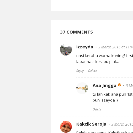
37 COMMENTS
izzeyda
3 March 2015 at 11:
nasi kerabu warna kuning? first
lapar nasi kerabu plak..
Reply
Delete
Ana Jingga
3 Ma
tu lah kak ana pun 1s
pun izzeyda :)
Delete
Kakcik Seroja
3 March 2015
Boleh cuba nanti. Kakcik suka m