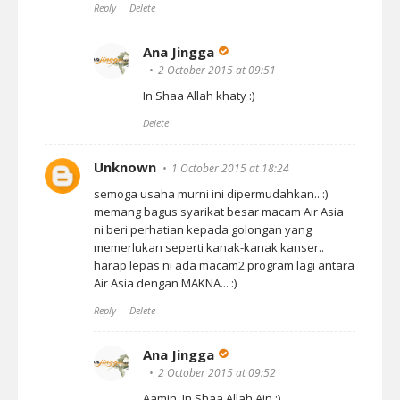
Reply
Delete
Ana Jingga
2 October 2015 at 09:51
In Shaa Allah khaty :)
Delete
Unknown
1 October 2015 at 18:24
semoga usaha murni ini dipermudahkan.. :)
memang bagus syarikat besar macam Air Asia
ni beri perhatian kepada golongan yang
memerlukan seperti kanak-kanak kanser..
harap lepas ni ada macam2 program lagi antara
Air Asia dengan MAKNA... :)
Reply
Delete
Ana Jingga
2 October 2015 at 09:52
Aamin, In Shaa Allah Ain :)