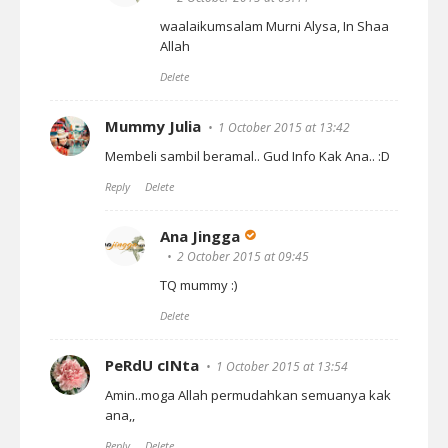
waalaikumsalam Murni Alysa, In Shaa
Allah
Delete
Mummy Julia
1 October 2015 at 13:42
Membeli sambil beramal.. Gud Info Kak Ana.. :D
Reply
Delete
Ana Jingga
2 October 2015 at 09:45
TQ mummy :)
Delete
PeRdU cINta
1 October 2015 at 13:54
Amin..moga Allah permudahkan semuanya kak
ana,,
Reply
Delete