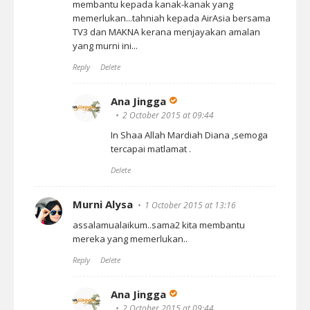
membantu kepada kanak-kanak yang
memerlukan...tahniah kepada AirAsia bersama
TV3 dan MAKNA kerana menjayakan amalan
yang murni ini...
Reply
Delete
Ana Jingga
2 October 2015 at 09:44
In Shaa Allah Mardiah Diana ,semoga
tercapai matlamat .
Delete
Murni Alysa
1 October 2015 at 13:16
assalamualaikum..sama2 kita membantu
mereka yang memerlukan..
Reply
Delete
Ana Jingga
2 October 2015 at 09:44