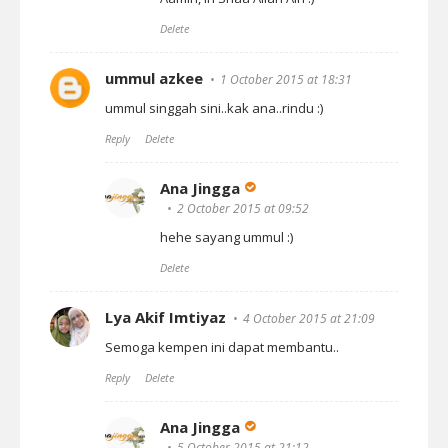
Delete
ummul azkee
1 October 2015 at 18:31
ummul singgah sini..kak ana..rindu :)
Reply
Delete
Ana Jingga
2 October 2015 at 09:52
hehe sayang ummul :)
Delete
Lya Akif Imtiyaz
4 October 2015 at 21:09
Semoga kempen ini dapat membantu..
Reply
Delete
Ana Jingga
5 October 2015 at 21:12