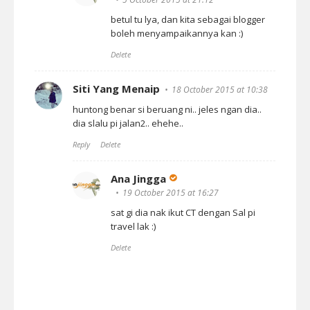
betul tu lya, dan kita sebagai blogger
boleh menyampaikannya kan :)
Delete
Siti Yang Menaip
18 October 2015 at 10:38
huntong benar si beruang ni.. jeles ngan dia..
dia slalu pi jalan2.. ehehe..
Reply
Delete
Ana Jingga
19 October 2015 at 16:27
sat gi dia nak ikut CT dengan Sal pi
travel lak :)
Delete