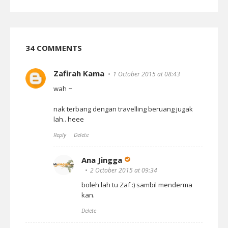
34 COMMENTS
Zafirah Kama
1 October 2015 at 08:43
wah ~
nak terbang dengan travelling beruang jugak
lah.. heee
Reply
Delete
Ana Jingga
2 October 2015 at 09:34
boleh lah tu Zaf :) sambil menderma
kan.
Delete