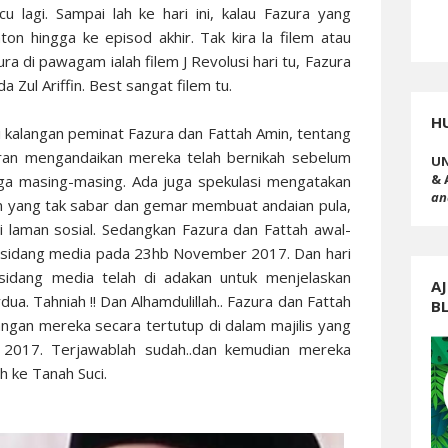
u lagi. Sampai lah ke hari ini, kalau Fazura yang
on hingga ke episod akhir. Tak kira la filem atau
ra di pawagam ialah filem J Revolusi hari tu, Fazura
Zul Ariffin. Best sangat filem tu.
H
i kalangan peminat Fazura dan Fattah Amin, tentang
buran mengandaikan mereka telah bernikah sebelum
UN
& 
a masing-masing. Ada juga spekulasi mengatakan
an
n yang tak sabar dan gemar membuat andaian pula,
di laman sosial. Sedangkan Fazura dan Fattah awal-
 sidang media pada 23hb November 2017. Dan hari
u sidang media telah di adakan untuk menjelaskan
AJ
a. Tahniah !! Dan Alhamdulillah.. Fazura dan Fattah
B
ngan mereka secara tertutup di dalam majilis yang
017. Terjawablah sudah..dan kemudian mereka
 ke Tanah Suci.