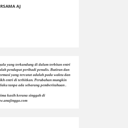
ERSAMA AJ
ala yang terkandung di dalam terbitan entri
alah pendapat peribadi penulis. Butiran dan
formasi yang tercatat adalah pada waktu dan
ikh entri di terbitkan. Perubahan mungkin
rlaku tanpa ada sebarang pemberitahuan .
rima kasih kerana singgah di
w.anajingga.com