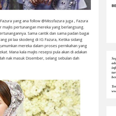
B
azura yang ana follow @Missfazura juga , Fazura
r majlis pertunangan mereka yang berlangsung.
 pertunangannya. Sama cantik dan sama padan bagai
ang pii laa skodeng di IG Fazura, Ketika sidang
ngumumkan mereka dalam proses pernikahan yang
at. Mana kala majlis resepsi pula akan di adakan
dah nak masuk Disember, selang sebulan dah
Seg
ad
in
tar
be
Te
ww