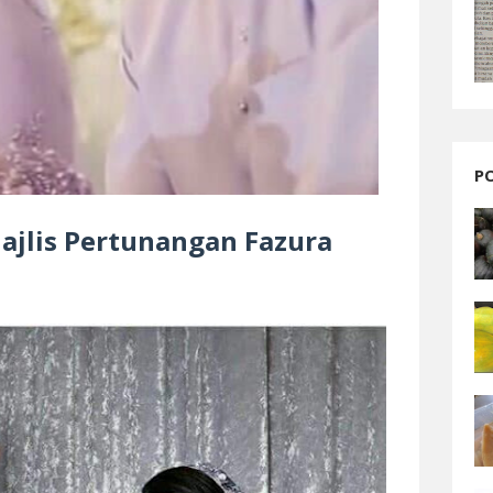
P
ajlis Pertunangan Fazura