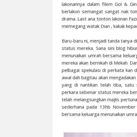
lakonannya dalam filem Gol & Ginc
berlakon semangat sangat nak tont
drama. Last ana tonton lakonan Fazu
memegang watak Dian , kakak kepada 
Baru-baru ni, menjadi tanda tanya d
status mereka. Sana sini blog hi
menunaikan umrah bersama keluarg
mereka akan bernikah di Mekah. Da
pelbagai spekulasi di perkata kan 
awal dah bagitau akan mengadakan
yang di nantikan telah tiba, sat
perkara sebenar status mereka berdu
telah melangsungkan majlis pertuna
sederhana pada 13hb November 2
bersama keluarga menunaikan umrah