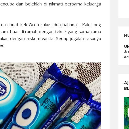
ncuba dan bolehlah di nikmati bersama keluarga
 nak buat kek Orea kukus dua bahan ni. Kak Long
n kami buat di rumah dengan teknik yang sama cuma
H
akan dengan aiskrim vanilla. Sedap jugalah rasanya
reo.
UN
& 
an
AJ
B