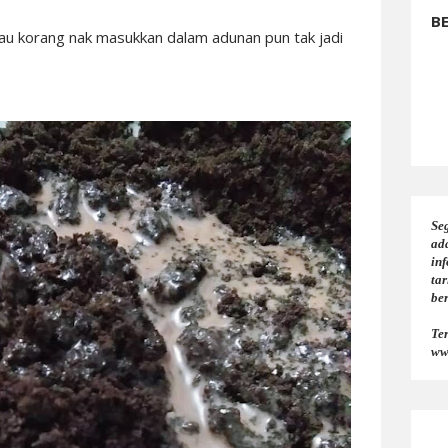
B
kalau korang nak masukkan dalam adunan pun tak jadi
Seg
ad
in
tar
be
Te
ww