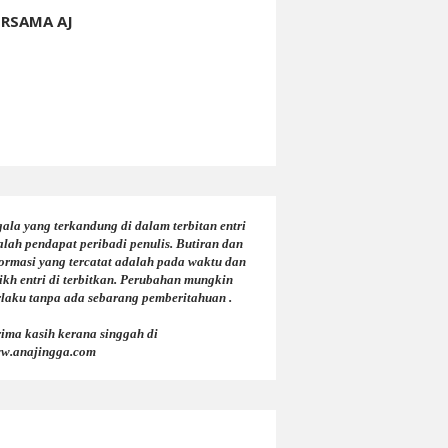
ERSAMA AJ
ala yang terkandung di dalam terbitan entri
alah pendapat peribadi penulis. Butiran dan
formasi yang tercatat adalah pada waktu dan
ikh entri di terbitkan. Perubahan mungkin
rlaku tanpa ada sebarang pemberitahuan .
rima kasih kerana singgah di
w.anajingga.com