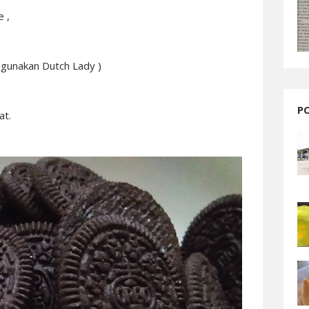
 ,
 gunakan Dutch Lady )
P
at.