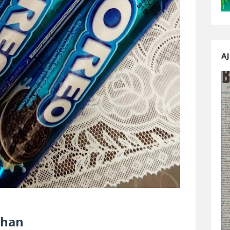
AJ
ahan