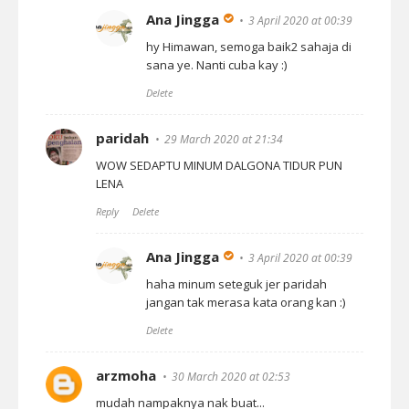
Ana Jingga
3 April 2020 at 00:39
hy Himawan, semoga baik2 sahaja di
sana ye. Nanti cuba kay :)
Delete
paridah
29 March 2020 at 21:34
WOW SEDAPTU MINUM DALGONA TIDUR PUN
LENA
Reply
Delete
Ana Jingga
3 April 2020 at 00:39
haha minum seteguk jer paridah
jangan tak merasa kata orang kan :)
Delete
arzmoha
30 March 2020 at 02:53
mudah nampaknya nak buat...