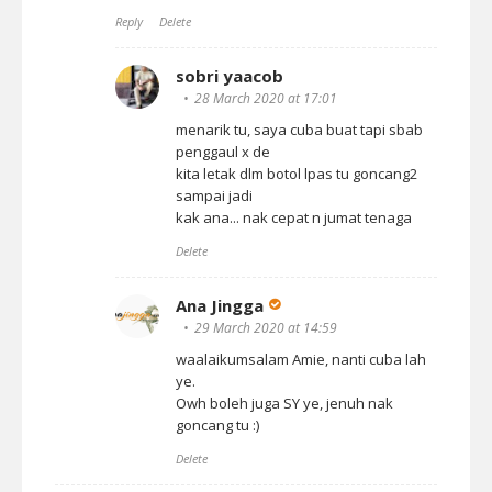
Reply
Delete
sobri yaacob
28 March 2020 at 17:01
menarik tu, saya cuba buat tapi sbab
penggaul x de
kita letak dlm botol lpas tu goncang2
sampai jadi
kak ana... nak cepat n jumat tenaga
Delete
Ana Jingga
29 March 2020 at 14:59
waalaikumsalam Amie, nanti cuba lah
ye.
Owh boleh juga SY ye, jenuh nak
goncang tu :)
Delete