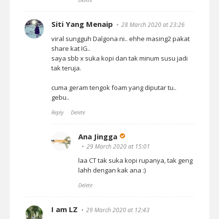
Siti Yang Menaip
28 March 2020 at 23:26
viral sungguh Dalgona ni.. ehhe masing2 pakat
share kat IG..
saya sbb x suka kopi dan tak minum susu jadi
tak teruja.
cuma geram tengok foam yang diputar tu..
gebu..
Reply
Delete
Ana Jingga
29 March 2020 at 15:01
laa CT tak suka kopi rupanya, tak geng
lahh dengan kak ana :)
Delete
I am LZ
29 March 2020 at 12:43