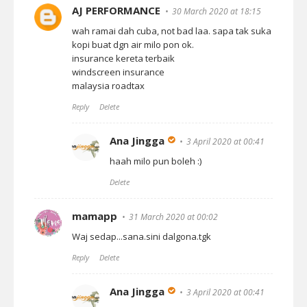
AJ PERFORMANCE
30 March 2020 at 18:15
wah ramai dah cuba, not bad laa. sapa tak suka
kopi buat dgn air milo pon ok.
insurance kereta terbaik
windscreen insurance
malaysia roadtax
Reply
Delete
Ana Jingga
3 April 2020 at 00:41
haah milo pun boleh :)
Delete
mamapp
31 March 2020 at 00:02
Waj sedap...sana.sini dalgona.tgk
Reply
Delete
Ana Jingga
3 April 2020 at 00:41