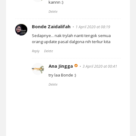
kannn :)
Delete
Bonde Zaidalifah
1 April 2020 at 08:19
Sedapnye... nak trylah nanti tengok semua
orang update pasal dalgona nih terliur kita
Reply
Delete
Ana Jingga
3 April 2020 at 00:41
try laa Bonde :)
Delete