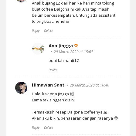
Anak bujang LZ dari hari ke hari minta tolong
buat coffee Dalgona ni kak Ana tapi masih
belum berkesempatan. Untung ada assistant
tolong buat, hehehe
Reply
Delete
Ana Jingga
29 March 2020 at 15:01
buat lah nanti LZ
Delete
Himawan Sant
29 March 2020 at 16:40
Halo, kak Ana Jingga 🙌
Lama tak singgah disini.
Terimakasih resep Dalgona coffeenya 🙏
Akan aku bikin, penasaran dengan rasanya 🙂
Reply
Delete