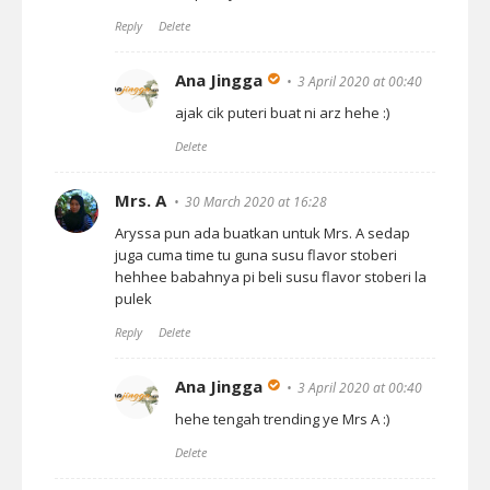
Reply
Delete
Ana Jingga
3 April 2020 at 00:40
ajak cik puteri buat ni arz hehe :)
Delete
Mrs. A
30 March 2020 at 16:28
Aryssa pun ada buatkan untuk Mrs. A sedap
juga cuma time tu guna susu flavor stoberi
hehhee babahnya pi beli susu flavor stoberi la
pulek
Reply
Delete
Ana Jingga
3 April 2020 at 00:40
hehe tengah trending ye Mrs A :)
Delete